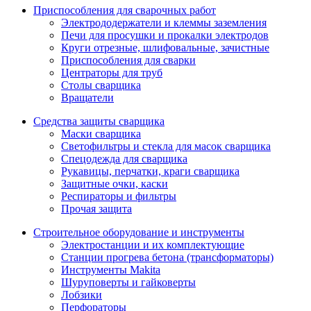
Приспособления для сварочных работ
Электрододержатели и клеммы заземления
Печи для просушки и прокалки электродов
Круги отрезные, шлифовальные, зачистные
Приспособления для сварки
Центраторы для труб
Столы сварщика
Вращатели
Средства защиты сварщика
Маски сварщика
Светофильтры и стекла для масок сварщика
Спецодежда для сварщика
Рукавицы, перчатки, краги сварщика
Защитные очки, каски
Респираторы и фильтры
Прочая защита
Строительное оборудование и инструменты
Электростанции и их комплектующие
Станции прогрева бетона (трансформаторы)
Инструменты Makita
Шуруповерты и гайковерты
Лобзики
Перфораторы