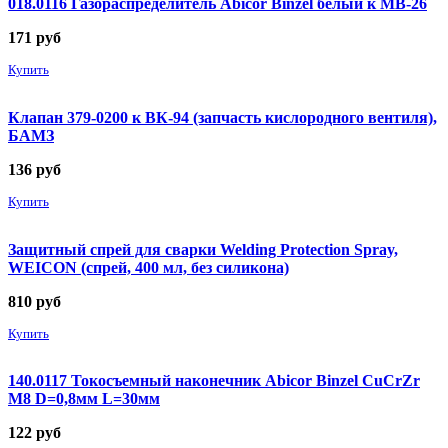
018.0116 Газораспределитель Abicor Binzel белый к MB-26
171
руб
Купить
Клапан 379-0200 к ВК-94 (запчасть кислородного вентиля),
БАМЗ
136
руб
Купить
Защитный спрей для сварки Welding Protection Spray,
WEICON (спрей, 400 мл, без силикона)
810
руб
Купить
140.0117 Токосъемный наконечник Abicor Binzel CuCrZr
М8 D=0,8мм L=30мм
122
руб