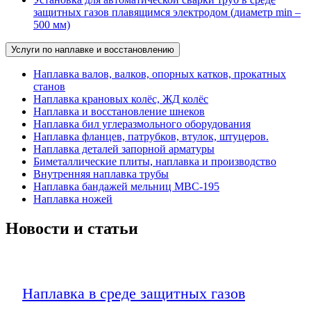
защитных газов плавящимся электродом (диаметр min –
500 мм)
Услуги по наплавке и восстановлению
Наплавка валов, валков, опорных катков, прокатных
станов
Наплавка крановых колёс, ЖД колёс
Наплавка и восстановление шнеков
Наплавка бил углеразмольного оборудования
Наплавка фланцев, патрубков, втулок, штуцеров.
Наплавка деталей запорной арматуры
Биметаллические плиты, наплавка и производство
Внутренняя наплавка трубы
Наплавка бандажей мельниц МВС-195
Наплавка ножей
Новости и статьи
Наплавка в среде защитных газов