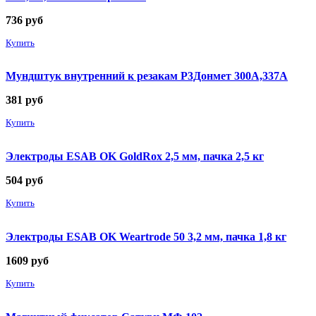
736
руб
Купить
Мундштук внутренний к резакам Р3Донмет 300А,337А
381
руб
Купить
Электроды ESAB OK GoldRox 2,5 мм, пачка 2,5 кг
504
руб
Купить
Электроды ESAB OK Weartrode 50 3,2 мм, пачка 1,8 кг
1609
руб
Купить