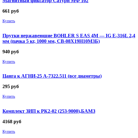
Магнитный фиксатор Сатурн МФ 102
661
руб
Купить
Прутки нержавеющие BOHLER S EAS 4M — IG E-316L 2,4
мм (пачка 5 кг, 1000 мм, СВ-08Х19Н10М3Б)
940
руб
Купить
Цанга к АГНИ-25 А-7322.511 (все диаметры)
295
руб
Купить
Комплект ЗИП к РК2-02 (253-9000),БАМЗ
4168
руб
Купить