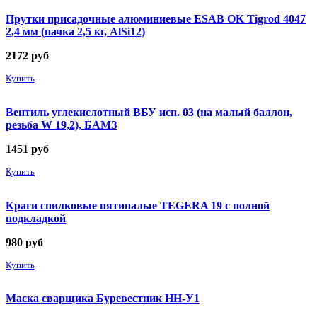
Прутки присадочные алюминиевые ESAB OK Tigrod 4047
2,4 мм (пачка 2,5 кг, AlSi12)
2172
руб
Купить
Вентиль углекислотный ВБУ исп. 03 (на малый баллон,
резьба W 19,2), БАМЗ
1451
руб
Купить
Краги спилковые пятипалые TEGERA 19 с полной
подкладкой
980
руб
Купить
Маска сварщика Буревестник НН-У1