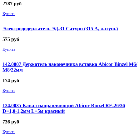
2787
руб
Купить
Электрододержатель ЭД-31 Сатурн (315 А, латунь)
575
руб
Купить
142.0007 Держатель наконечника вставка Abicor Binzel М6/
М8/22мм
174
руб
Купить
124.0035 Канал направляющий Abicor Binzel RF-26/36
D=1,0-1,2мм L=5м красный
736
руб
Купить