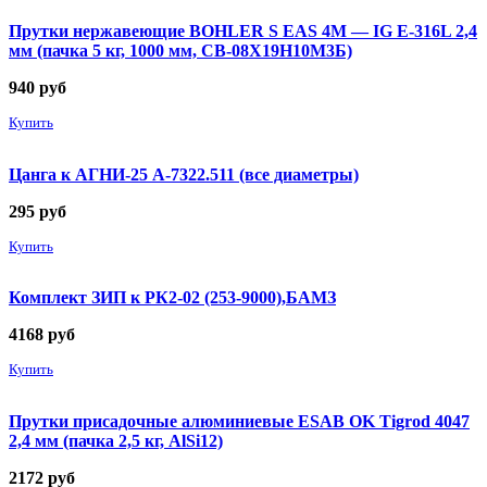
Прутки нержавеющие BOHLER S EAS 4M — IG E-316L 2,4
мм (пачка 5 кг, 1000 мм, СВ-08Х19Н10М3Б)
940
руб
Купить
Цанга к АГНИ-25 А-7322.511 (все диаметры)
295
руб
Купить
Комплект ЗИП к РК2-02 (253-9000),БАМЗ
4168
руб
Купить
Прутки присадочные алюминиевые ESAB OK Tigrod 4047
2,4 мм (пачка 2,5 кг, AlSi12)
2172
руб