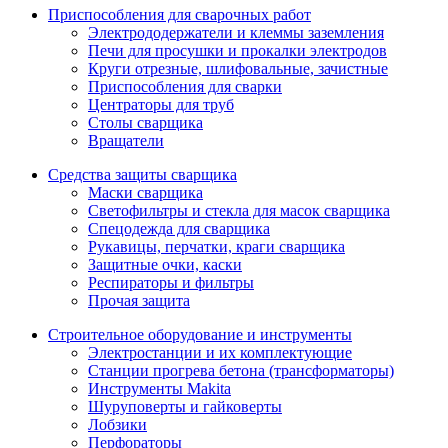
Приспособления для сварочных работ
Электрододержатели и клеммы заземления
Печи для просушки и прокалки электродов
Круги отрезные, шлифовальные, зачистные
Приспособления для сварки
Центраторы для труб
Столы сварщика
Вращатели
Средства защиты сварщика
Маски сварщика
Светофильтры и стекла для масок сварщика
Спецодежда для сварщика
Рукавицы, перчатки, краги сварщика
Защитные очки, каски
Респираторы и фильтры
Прочая защита
Строительное оборудование и инструменты
Электростанции и их комплектующие
Станции прогрева бетона (трансформаторы)
Инструменты Makita
Шуруповерты и гайковерты
Лобзики
Перфораторы