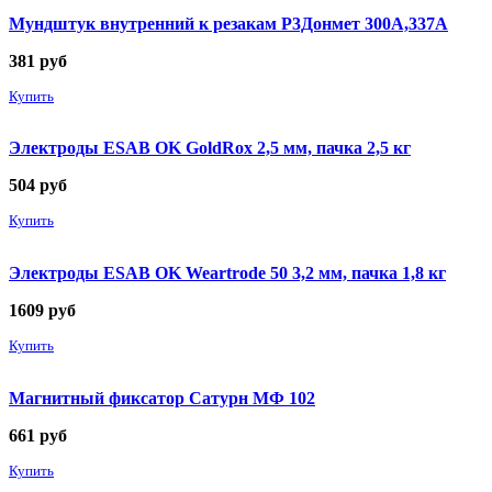
Мундштук внутренний к резакам Р3Донмет 300А,337А
381
руб
Купить
Электроды ESAB OK GoldRox 2,5 мм, пачка 2,5 кг
504
руб
Купить
Электроды ESAB OK Weartrode 50 3,2 мм, пачка 1,8 кг
1609
руб
Купить
Магнитный фиксатор Сатурн МФ 102
661
руб
Купить