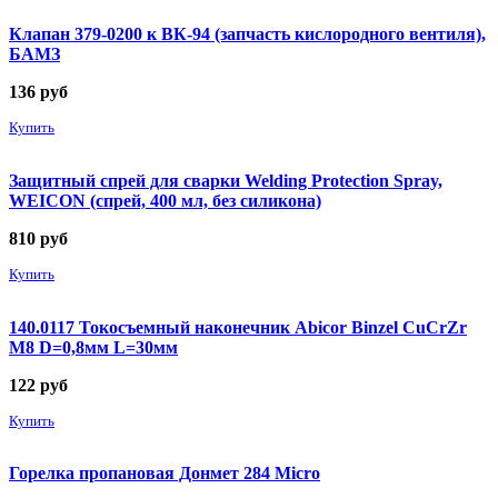
Клапан 379-0200 к ВК-94 (запчасть кислородного вентиля),
БАМЗ
136
руб
Купить
Защитный спрей для сварки Welding Protection Spray,
WEICON (спрей, 400 мл, без силикона)
810
руб
Купить
140.0117 Токосъемный наконечник Abicor Binzel CuCrZr
М8 D=0,8мм L=30мм
122
руб
Купить
Горелка пропановая Донмет 284 Micro