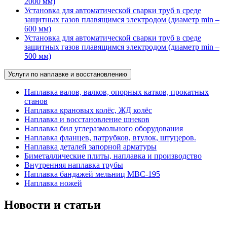
2000 мм)
Установка для автоматической сварки труб в среде
защитных газов плавящимся электродом (диаметр min –
600 мм)
Установка для автоматической сварки труб в среде
защитных газов плавящимся электродом (диаметр min –
500 мм)
Услуги по наплавке и восстановлению
Наплавка валов, валков, опорных катков, прокатных
станов
Наплавка крановых колёс, ЖД колёс
Наплавка и восстановление шнеков
Наплавка бил углеразмольного оборудования
Наплавка фланцев, патрубков, втулок, штуцеров.
Наплавка деталей запорной арматуры
Биметаллические плиты, наплавка и производство
Внутренняя наплавка трубы
Наплавка бандажей мельниц МВС-195
Наплавка ножей
Новости и статьи