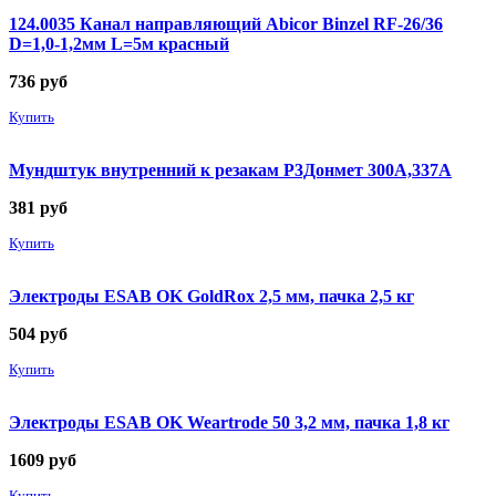
124.0035 Канал направляющий Abicor Binzel RF-26/36
D=1,0-1,2мм L=5м красный
736
руб
Купить
Мундштук внутренний к резакам Р3Донмет 300А,337А
381
руб
Купить
Электроды ESAB OK GoldRox 2,5 мм, пачка 2,5 кг
504
руб
Купить
Электроды ESAB OK Weartrode 50 3,2 мм, пачка 1,8 кг
1609
руб
Купить