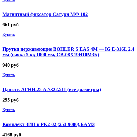
Магнитный фиксатор Сатурн МФ 102
661
руб
Купить
Прутки нержавеющие BOHLER S EAS 4M — IG E-316L 2,4
мм (пачка 5 кг, 1000 мм, СВ-08Х19Н10М3Б)
940
руб
Купить
Цанга к АГНИ-25 А-7322.511 (все диаметры)
295
руб
Купить
Комплект ЗИП к РК2-02 (253-9000),БАМЗ
4168
руб