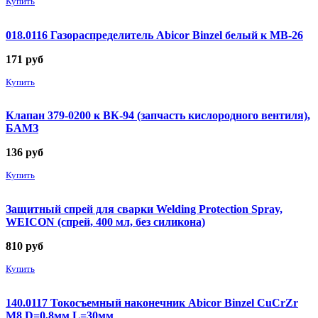
Купить
018.0116 Газораспределитель Abicor Binzel белый к MB-26
171
руб
Купить
Клапан 379-0200 к ВК-94 (запчасть кислородного вентиля),
БАМЗ
136
руб
Купить
Защитный спрей для сварки Welding Protection Spray,
WEICON (спрей, 400 мл, без силикона)
810
руб
Купить
140.0117 Токосъемный наконечник Abicor Binzel CuCrZr
М8 D=0,8мм L=30мм