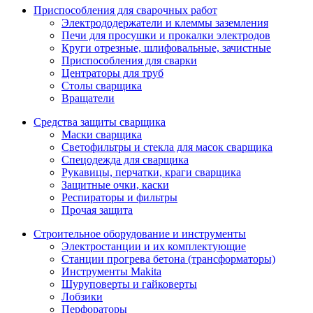
Приспособления для сварочных работ
Электрододержатели и клеммы заземления
Печи для просушки и прокалки электродов
Круги отрезные, шлифовальные, зачистные
Приспособления для сварки
Центраторы для труб
Столы сварщика
Вращатели
Средства защиты сварщика
Маски сварщика
Светофильтры и стекла для масок сварщика
Спецодежда для сварщика
Рукавицы, перчатки, краги сварщика
Защитные очки, каски
Респираторы и фильтры
Прочая защита
Строительное оборудование и инструменты
Электростанции и их комплектующие
Станции прогрева бетона (трансформаторы)
Инструменты Makita
Шуруповерты и гайковерты
Лобзики
Перфораторы