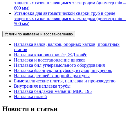
защитных газов плавящимся электродом (диаметр min –
600 мм)
Установка для автоматической сварки труб в среде
защитных газов плавящимся электродом (диаметр min –
500 мм)
Услуги по наплавке и восстановлению
Наплавка валов, валков, опорных катков, прокатных
станов
Наплавка крановых колёс, ЖД колёс
Наплавка и восстановление шнеков
Наплавка бил углеразмольного оборудования
Наплавка фланцев, патрубков, втулок, штуцеров.
Наплавка деталей запорной арматуры
Биметаллические плиты, наплавка и производство
Внутренняя наплавка трубы
Наплавка бандажей мельниц МВС-195
Наплавка ножей
Новости и статьи