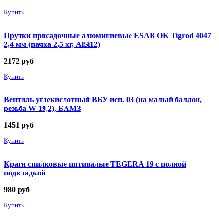
Купить
Прутки присадочные алюминиевые ESAB OK Tigrod 4047
2,4 мм (пачка 2,5 кг, AlSi12)
2172
руб
Купить
Вентиль углекислотный ВБУ исп. 03 (на малый баллон,
резьба W 19,2), БАМЗ
1451
руб
Купить
Краги спилковые пятипалые TEGERA 19 с полной
подкладкой
980
руб
Купить