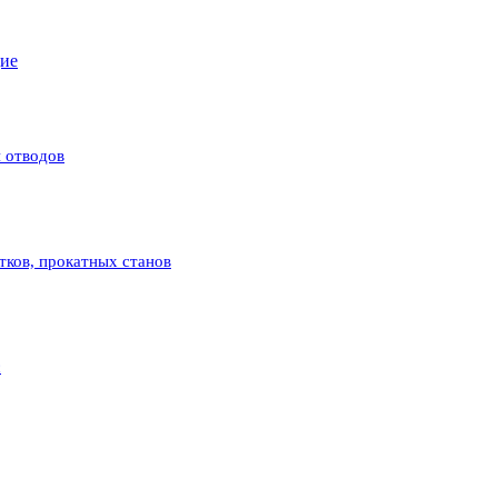
щие
 отводов
атков, прокатных станов
с