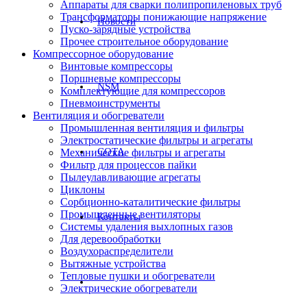
Аппараты для сварки полипропиленовых труб
Трансформаторы понижающие напряжение
Новости
Пуско-зарядные устройства
Прочее строительное оборудование
Компрессорное оборудование
Винтовые компрессоры
Поршневые компрессоры
NSM
Комплектующие для компрессоров
Пневмоинструменты
Вентиляция и обогреватели
Промышленная вентиляция и фильтры
Электростатические фильтры и агрегаты
СОТА
Механические фильтры и агрегаты
Фильтр для процессов пайки
Пылеулавливающие агрегаты
Циклоны
Сорбционно-каталитические фильтры
Промышленные вентиляторы
Контакты
Системы удаления выхлопных газов
Для деревообработки
Воздухораспределители
Вытяжные устройства
Тепловые пушки и обогреватели
Электрические обогреватели