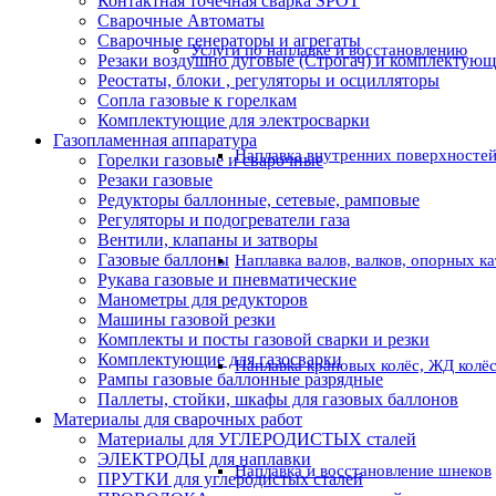
Контактная точечная сварка SPOT
Сварочные Автоматы
Сварочные генераторы и агрегаты
Услуги по наплавке и восстановлению
Резаки воздушно дуговые (Строгач) и комплектую
Реостаты, блоки , регуляторы и осцилляторы
Сопла газовые к горелкам
Комплектующие для электросварки
Газопламенная аппаратура
Наплавка внутренних поверхностей
Горелки газовые и сварочные
Резаки газовые
Редукторы баллонные, сетевые, рамповые
Регуляторы и подогреватели газа
Вентили, клапаны и затворы
Газовые баллоны
Наплавка валов, валков, опорных к
Рукава газовые и пневматические
Манометры для редукторов
Машины газовой резки
Комплекты и посты газовой сварки и резки
Комплектующие для газосварки
Наплавка крановых колёс, ЖД колё
Рампы газовые баллонные разрядные
Паллеты, стойки, шкафы для газовых баллонов
Материалы для сварочных работ
Материалы для УГЛЕРОДИСТЫХ сталей
ЭЛЕКТРОДЫ для наплавки
Наплавка и восстановление шнеков
ПРУТКИ для углеродистых сталей