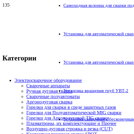
Самоходная колонна для сварки по
Установка для автоматической свар
Категории
Установка для автоматической свар
Электросварочное оборудование
Сварочные аппараты
Установка вращения труб УВТ-2
Ручная дуговая сварка
Сварочные полуавтоматы
Аргонодуговая сварка
Горелки для сварки в среде защитных газов
Горелки для Полуавтоматической MIG сварки
Горелки для Аргонодуговой TIG сварки
Установка сварочная с бесконечны
Плазматроны, их комплектующие и Прочее
Воздушно-дуговая строжка и резка (CUT)