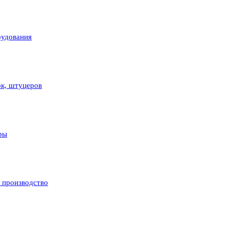
рудования
ок, штуцеров
ры
и производство