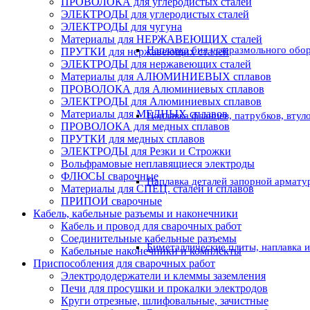
ПРОВОЛОКА для углеродистых сталей
ЭЛЕКТРОДЫ для углеродистых сталей
ЭЛЕКТРОДЫ для чугуна
Материалы для НЕРЖАВЕЮЩИХ сталей
Наплавка бил углеразмольного обо
ПРУТКИ для нержавеющих сталей
ЭЛЕКТРОДЫ для нержавеющих сталей
Материалы для АЛЮМИНИЕВЫХ сплавов
ПРОВОЛОКА для Алюминиевых сплавов
ЭЛЕКТРОДЫ для Алюминиевых сплавов
Материалы для МЕДНЫХ сплавов
Наплавка фланцев, патрубков, втул
ПРОВОЛОКА для медных сплавов
ПРУТКИ для медных сплавов
ЭЛЕКТРОДЫ для Резки и Строжки
Вольфрамовые неплавящиеся электроды
ФЛЮСЫ сварочные
Наплавка деталей запорной армату
Материалы для СПЕЦ. сталей и сплавов
ПРИПОИ сварочные
Кабель, кабельные разъемы и наконечники
Кабель и провод для сварочных работ
Соединительные кабельные разъемы
Биметаллические плиты, наплавка 
Кабельные наконечники и комплекты
Приспособления для сварочных работ
Электрододержатели и клеммы заземления
Печи для просушки и прокалки электродов
Круги отрезные, шлифовальные, зачистные