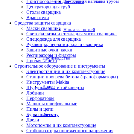
Приспособления для сварки
Внутренняя наплавка трубы
Центраторы для труб
Столы сварщика
Вращатели
Средства защиты сварщика
Маски сварщика
Наплавка ножей
Светофильтры и стекла для масок сварщика
Спецодежда для сварщика
Рукавицы, перчатки, краги сварщика
Защитные очки, каски
Респираторы и фильтры
Производство
Прочая защита
Строительное оборудование и инструменты
Электростанции и их комплектующие
Станции прогрева бетона (трансформаторы)
Инструменты Makita
Видео
Шуруповерты и гайковерты
Лобзики
Перфораторы
Машины шлифовальные
Пилы и цепи
Буры по бетону
Фото
Дрели
Мотопомпы и их комплектующие
Стабилизаторы пониженного напряжения