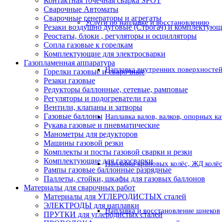
Контактная точечная сварка SPOT
Сварочные Автоматы
Сварочные генераторы и агрегаты
Услуги по наплавке и восстановлению
Резаки воздушно дуговые (Строгач) и комплектую
Реостаты, блоки , регуляторы и осцилляторы
Сопла газовые к горелкам
Комплектующие для электросварки
Газопламенная аппаратура
Наплавка внутренних поверхностей
Горелки газовые и сварочные
Резаки газовые
Редукторы баллонные, сетевые, рамповые
Регуляторы и подогреватели газа
Вентили, клапаны и затворы
Газовые баллоны
Наплавка валов, валков, опорных к
Рукава газовые и пневматические
Манометры для редукторов
Машины газовой резки
Комплекты и посты газовой сварки и резки
Комплектующие для газосварки
Наплавка крановых колёс, ЖД колё
Рампы газовые баллонные разрядные
Паллеты, стойки, шкафы для газовых баллонов
Материалы для сварочных работ
Материалы для УГЛЕРОДИСТЫХ сталей
ЭЛЕКТРОДЫ для наплавки
Наплавка и восстановление шнеков
ПРУТКИ для углеродистых сталей