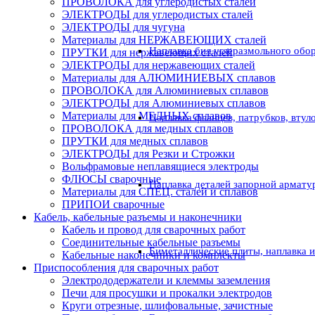
ПРОВОЛОКА для углеродистых сталей
ЭЛЕКТРОДЫ для углеродистых сталей
ЭЛЕКТРОДЫ для чугуна
Материалы для НЕРЖАВЕЮЩИХ сталей
Наплавка бил углеразмольного обо
ПРУТКИ для нержавеющих сталей
ЭЛЕКТРОДЫ для нержавеющих сталей
Материалы для АЛЮМИНИЕВЫХ сплавов
ПРОВОЛОКА для Алюминиевых сплавов
ЭЛЕКТРОДЫ для Алюминиевых сплавов
Материалы для МЕДНЫХ сплавов
Наплавка фланцев, патрубков, втул
ПРОВОЛОКА для медных сплавов
ПРУТКИ для медных сплавов
ЭЛЕКТРОДЫ для Резки и Строжки
Вольфрамовые неплавящиеся электроды
ФЛЮСЫ сварочные
Наплавка деталей запорной армату
Материалы для СПЕЦ. сталей и сплавов
ПРИПОИ сварочные
Кабель, кабельные разъемы и наконечники
Кабель и провод для сварочных работ
Соединительные кабельные разъемы
Биметаллические плиты, наплавка 
Кабельные наконечники и комплекты
Приспособления для сварочных работ
Электрододержатели и клеммы заземления
Печи для просушки и прокалки электродов
Круги отрезные, шлифовальные, зачистные