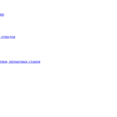
щие
 отводов
атков, прокатных станов
с