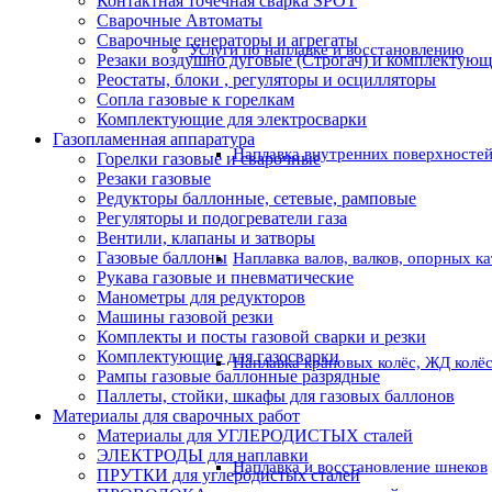
Контактная точечная сварка SPOT
Сварочные Автоматы
Сварочные генераторы и агрегаты
Услуги по наплавке и восстановлению
Резаки воздушно дуговые (Строгач) и комплектую
Реостаты, блоки , регуляторы и осцилляторы
Сопла газовые к горелкам
Комплектующие для электросварки
Газопламенная аппаратура
Наплавка внутренних поверхностей
Горелки газовые и сварочные
Резаки газовые
Редукторы баллонные, сетевые, рамповые
Регуляторы и подогреватели газа
Вентили, клапаны и затворы
Газовые баллоны
Наплавка валов, валков, опорных к
Рукава газовые и пневматические
Манометры для редукторов
Машины газовой резки
Комплекты и посты газовой сварки и резки
Комплектующие для газосварки
Наплавка крановых колёс, ЖД колё
Рампы газовые баллонные разрядные
Паллеты, стойки, шкафы для газовых баллонов
Материалы для сварочных работ
Материалы для УГЛЕРОДИСТЫХ сталей
ЭЛЕКТРОДЫ для наплавки
Наплавка и восстановление шнеков
ПРУТКИ для углеродистых сталей