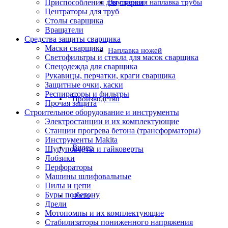
Приспособления для сварки
Внутренняя наплавка трубы
Центраторы для труб
Столы сварщика
Вращатели
Средства защиты сварщика
Маски сварщика
Наплавка ножей
Светофильтры и стекла для масок сварщика
Спецодежда для сварщика
Рукавицы, перчатки, краги сварщика
Защитные очки, каски
Респираторы и фильтры
Производство
Прочая защита
Строительное оборудование и инструменты
Электростанции и их комплектующие
Станции прогрева бетона (трансформаторы)
Инструменты Makita
Видео
Шуруповерты и гайковерты
Лобзики
Перфораторы
Машины шлифовальные
Пилы и цепи
Буры по бетону
Фото
Дрели
Мотопомпы и их комплектующие
Стабилизаторы пониженного напряжения