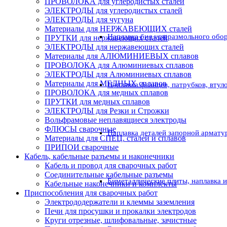
ПРОВОЛОКА для углеродистых сталей
ЭЛЕКТРОДЫ для углеродистых сталей
ЭЛЕКТРОДЫ для чугуна
Материалы для НЕРЖАВЕЮЩИХ сталей
Наплавка бил углеразмольного обо
ПРУТКИ для нержавеющих сталей
ЭЛЕКТРОДЫ для нержавеющих сталей
Материалы для АЛЮМИНИЕВЫХ сплавов
ПРОВОЛОКА для Алюминиевых сплавов
ЭЛЕКТРОДЫ для Алюминиевых сплавов
Материалы для МЕДНЫХ сплавов
Наплавка фланцев, патрубков, втул
ПРОВОЛОКА для медных сплавов
ПРУТКИ для медных сплавов
ЭЛЕКТРОДЫ для Резки и Строжки
Вольфрамовые неплавящиеся электроды
ФЛЮСЫ сварочные
Наплавка деталей запорной армату
Материалы для СПЕЦ. сталей и сплавов
ПРИПОИ сварочные
Кабель, кабельные разъемы и наконечники
Кабель и провод для сварочных работ
Соединительные кабельные разъемы
Биметаллические плиты, наплавка 
Кабельные наконечники и комплекты
Приспособления для сварочных работ
Электрододержатели и клеммы заземления
Печи для просушки и прокалки электродов
Круги отрезные, шлифовальные, зачистные