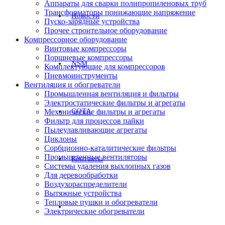
Аппараты для сварки полипропиленовых труб
Трансформаторы понижающие напряжение
Новости
Пуско-зарядные устройства
Прочее строительное оборудование
Компрессорное оборудование
Винтовые компрессоры
Поршневые компрессоры
NSM
Комплектующие для компрессоров
Пневмоинструменты
Вентиляция и обогреватели
Промышленная вентиляция и фильтры
Электростатические фильтры и агрегаты
СОТА
Механические фильтры и агрегаты
Фильтр для процессов пайки
Пылеулавливающие агрегаты
Циклоны
Сорбционно-каталитические фильтры
Промышленные вентиляторы
Контакты
Системы удаления выхлопных газов
Для деревообработки
Воздухораспределители
Вытяжные устройства
Тепловые пушки и обогреватели
Электрические обогреватели