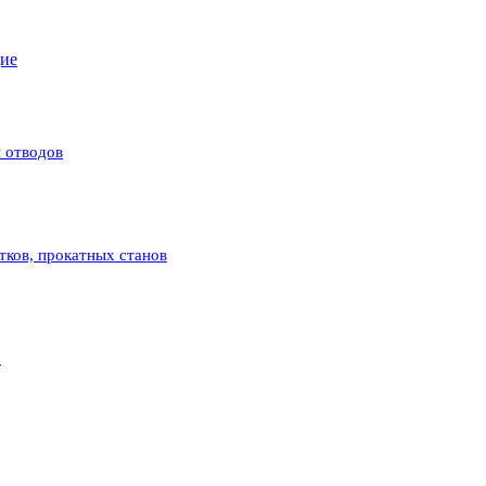
щие
 отводов
атков, прокатных станов
с