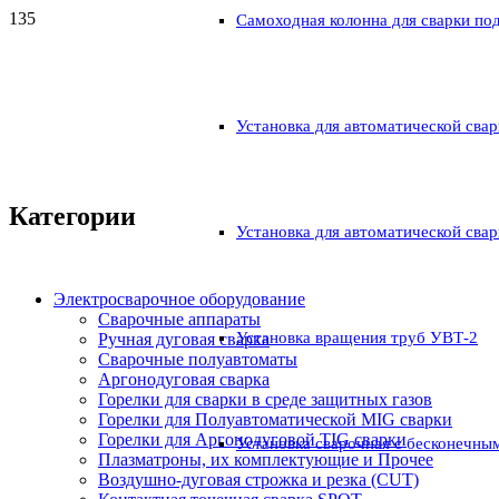
Самоходная колонна для сварки по
Установка для автоматической свар
Категории
Установка для автоматической свар
Электросварочное оборудование
Сварочные аппараты
Установка вращения труб УВТ-2
Ручная дуговая сварка
Сварочные полуавтоматы
Аргонодуговая сварка
Горелки для сварки в среде защитных газов
Горелки для Полуавтоматической MIG сварки
Горелки для Аргонодуговой TIG сварки
Установка сварочная с бесконечны
Плазматроны, их комплектующие и Прочее
Воздушно-дуговая строжка и резка (CUT)