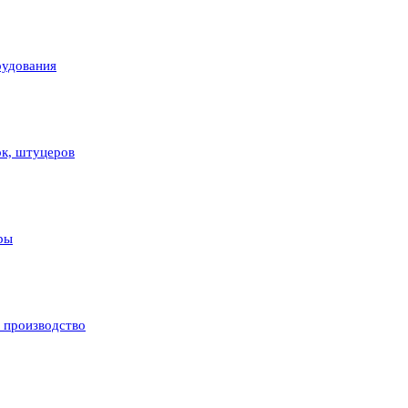
рудования
ок, штуцеров
ры
и производство