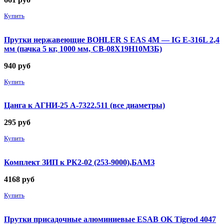
Купить
Прутки нержавеющие BOHLER S EAS 4M — IG E-316L 2,4
мм (пачка 5 кг, 1000 мм, СВ-08Х19Н10М3Б)
940
руб
Купить
Цанга к АГНИ-25 А-7322.511 (все диаметры)
295
руб
Купить
Комплект ЗИП к РК2-02 (253-9000),БАМЗ
4168
руб
Купить
Прутки присадочные алюминиевые ESAB OK Tigrod 4047