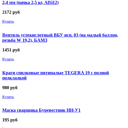
2,4 мм (пачка 2,5 кг, AlSi12)
2172
руб
Купить
Вентиль углекислотный ВБУ исп. 03 (на малый баллон,
резьба W 19,2), БАМЗ
1451
руб
Купить
Краги спилковые пятипалые TEGERA 19 с полной
подкладкой
980
руб
Купить
Маска сварщика Буревестник НН-У1
195
руб