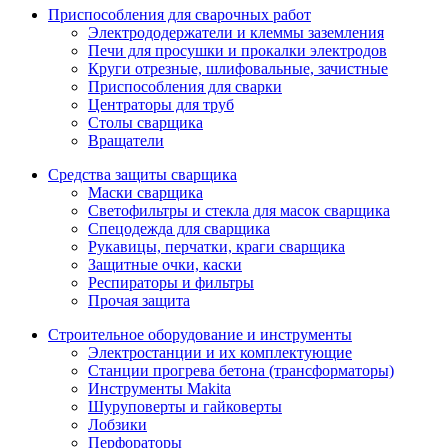
Приспособления для сварочных работ
Электрододержатели и клеммы заземления
Печи для просушки и прокалки электродов
Круги отрезные, шлифовальные, зачистные
Приспособления для сварки
Центраторы для труб
Столы сварщика
Вращатели
Средства защиты сварщика
Маски сварщика
Светофильтры и стекла для масок сварщика
Спецодежда для сварщика
Рукавицы, перчатки, краги сварщика
Защитные очки, каски
Респираторы и фильтры
Прочая защита
Строительное оборудование и инструменты
Электростанции и их комплектующие
Станции прогрева бетона (трансформаторы)
Инструменты Makita
Шуруповерты и гайковерты
Лобзики
Перфораторы