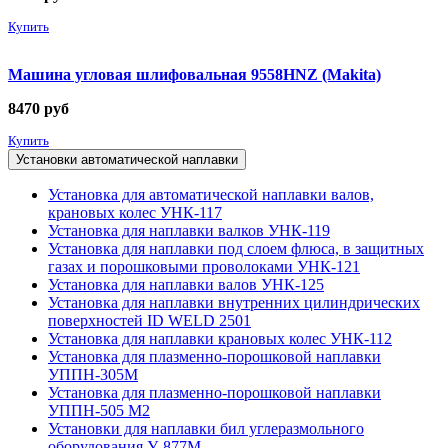
Купить
Машина угловая шлифовальная 9558HNZ (Makita)
8470
руб
Купить
Установки автоматической наплавки
Установка для автоматической наплавки валов,
крановых колес УНК-117
Установка для наплавки валков УНК-119
Установка для наплавки под слоем флюса, в защитных
газах и порошковыми проволоками УНК-121
Установка для наплавки валов УНК-125
Установка для наплавки внутренних цилиндрических
поверхностей ID WELD 2501
Установка для наплавки крановых колес УНК-112
Установка для плазменно-порошковой наплавки
УППН-305М
Установка для плазменно-порошковой наплавки
УППН-505 М2
Установки для наплавки бил углеразмольного
оборудования У-877М