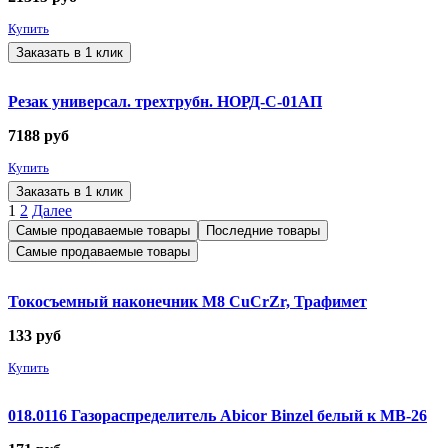
Купить
Заказать в 1 клик
Резак универсал. трехтрубн. НОРД-С-01АП
7188
руб
Купить
Заказать в 1 клик
1
2
Далее
Самые продаваемые товары
Последние товары
Самые продаваемые товары
Токосъемный наконечник М8 CuCrZr, Трафимет
133
руб
Купить
018.0116 Газораспределитель Abicor Binzel белый к MB-26