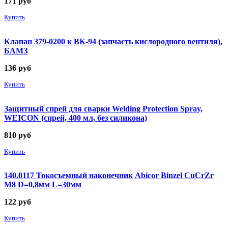
171
руб
Купить
Клапан 379-0200 к ВК-94 (запчасть кислородного вентиля),
БАМЗ
136
руб
Купить
Защитный спрей для сварки Welding Protection Spray,
WEICON (спрей, 400 мл, без силикона)
810
руб
Купить
140.0117 Токосъемный наконечник Abicor Binzel CuCrZr
М8 D=0,8мм L=30мм
122
руб
Купить