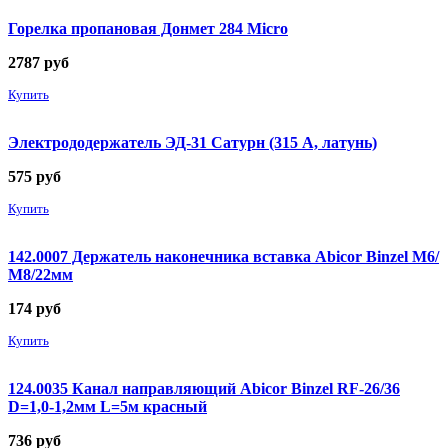
Горелка пропановая Донмет 284 Micro
2787
руб
Купить
Электрододержатель ЭД-31 Сатурн (315 А, латунь)
575
руб
Купить
142.0007 Держатель наконечника вставка Abicor Binzel М6/
М8/22мм
174
руб
Купить
124.0035 Канал направляющий Abicor Binzel RF-26/36
D=1,0-1,2мм L=5м красный
736
руб