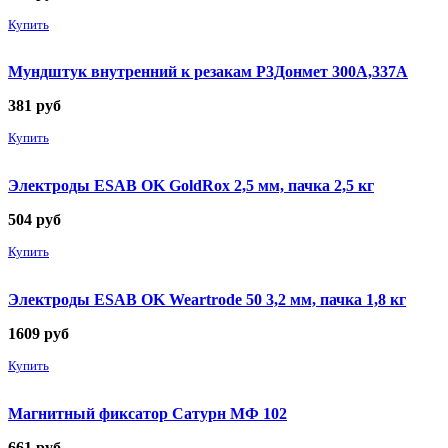
Купить
Мундштук внутренний к резакам Р3Донмет 300А,337А
381
руб
Купить
Электроды ESAB OK GoldRox 2,5 мм, пачка 2,5 кг
504
руб
Купить
Электроды ESAB OK Weartrode 50 3,2 мм, пачка 1,8 кг
1609
руб
Купить
Магнитный фиксатор Сатурн МФ 102
661
руб