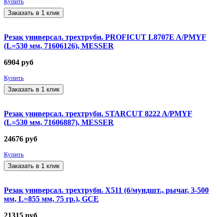
Купить
Заказать в 1 клик
Резак универсал. трехтрубн. PROFICUT L8707E A/PMYF
(L=530 мм, 71606126), MESSER
6904
руб
Купить
Заказать в 1 клик
Резак универсал. трехтрубн. STARCUT 8222 A/PMYF
(L=530 мм, 71606887), MESSER
24676
руб
Купить
Заказать в 1 клик
Резак универсал. трехтрубн. X511 (б/мундшт., рычаг, 3-500
мм, L=855 мм, 75 гр.), GCE
21315
руб