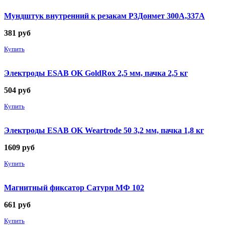
Мундштук внутренний к резакам Р3Донмет 300А,337А
381
руб
Купить
Электроды ESAB OK GoldRox 2,5 мм, пачка 2,5 кг
504
руб
Купить
Электроды ESAB OK Weartrode 50 3,2 мм, пачка 1,8 кг
1609
руб
Купить
Магнитный фиксатор Сатурн МФ 102
661
руб
Купить