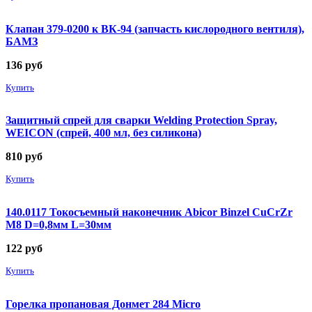
Клапан 379-0200 к ВК-94 (запчасть кислородного вентиля),
БАМЗ
136
руб
Купить
Защитный спрей для сварки Welding Protection Spray,
WEICON (спрей, 400 мл, без силикона)
810
руб
Купить
140.0117 Токосъемный наконечник Abicor Binzel CuCrZr
М8 D=0,8мм L=30мм
122
руб
Купить
Горелка пропановая Донмет 284 Micro