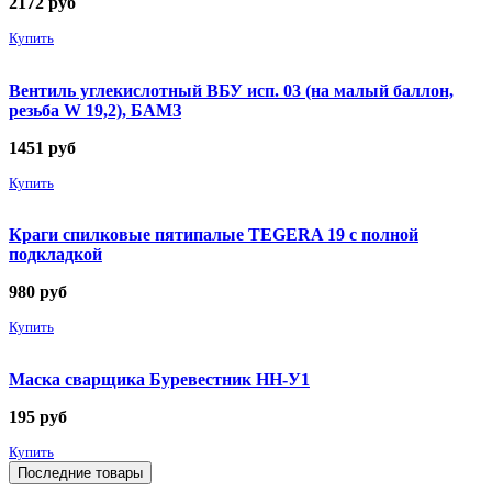
2172
руб
Купить
Вентиль углекислотный ВБУ исп. 03 (на малый баллон,
резьба W 19,2), БАМЗ
1451
руб
Купить
Краги спилковые пятипалые TEGERA 19 с полной
подкладкой
980
руб
Купить
Маска сварщика Буревестник НН-У1
195
руб
Купить
Последние товары