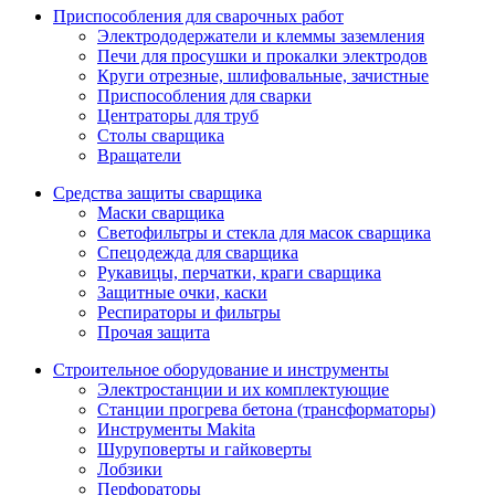
Приспособления для сварочных работ
Электрододержатели и клеммы заземления
Печи для просушки и прокалки электродов
Круги отрезные, шлифовальные, зачистные
Приспособления для сварки
Центраторы для труб
Столы сварщика
Вращатели
Средства защиты сварщика
Маски сварщика
Светофильтры и стекла для масок сварщика
Спецодежда для сварщика
Рукавицы, перчатки, краги сварщика
Защитные очки, каски
Респираторы и фильтры
Прочая защита
Строительное оборудование и инструменты
Электростанции и их комплектующие
Станции прогрева бетона (трансформаторы)
Инструменты Makita
Шуруповерты и гайковерты
Лобзики
Перфораторы