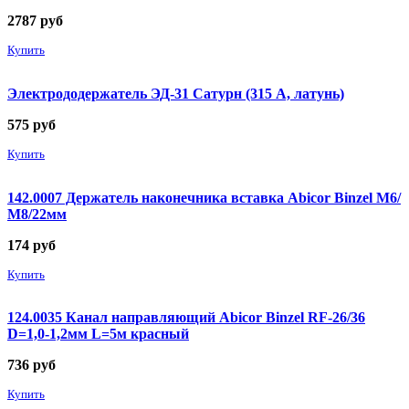
2787
руб
Купить
Электрододержатель ЭД-31 Сатурн (315 А, латунь)
575
руб
Купить
142.0007 Держатель наконечника вставка Abicor Binzel М6/
М8/22мм
174
руб
Купить
124.0035 Канал направляющий Abicor Binzel RF-26/36
D=1,0-1,2мм L=5м красный
736
руб
Купить