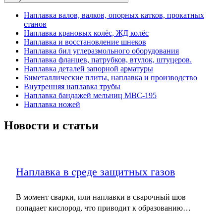
Наплавка валов, валков, опорных катков, прокатных
станов
Наплавка крановых колёс, ЖД колёс
Наплавка и восстановление шнеков
Наплавка бил углеразмольного оборудования
Наплавка фланцев, патрубков, втулок, штуцеров.
Наплавка деталей запорной арматуры
Биметаллические плиты, наплавка и производство
Внутренняя наплавка трубы
Наплавка бандажей мельниц МВС-195
Наплавка ножей
Новости и статьи
Наплавка в среде защитных газов
В момент сварки, или наплавки в сварочный шов
попадает кислород, что приводит к образованию…