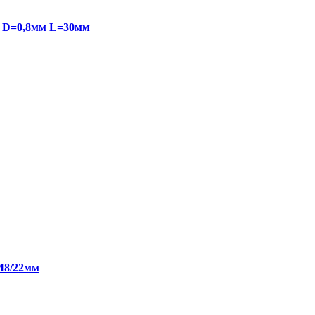
8 D=0,8мм L=30мм
/М8/22мм