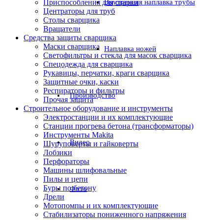
Приспособления для сварки
Внутренняя наплавка трубы
Центраторы для труб
Столы сварщика
Вращатели
Средства защиты сварщика
Маски сварщика
Наплавка ножей
Светофильтры и стекла для масок сварщика
Спецодежда для сварщика
Рукавицы, перчатки, краги сварщика
Защитные очки, каски
Респираторы и фильтры
Производство
Прочая защита
Строительное оборудование и инструменты
Электростанции и их комплектующие
Станции прогрева бетона (трансформаторы)
Инструменты Makita
Видео
Шуруповерты и гайковерты
Лобзики
Перфораторы
Машины шлифовальные
Пилы и цепи
Буры по бетону
Фото
Дрели
Мотопомпы и их комплектующие
Стабилизаторы пониженного напряжения