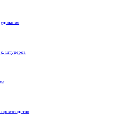
рудования
ок, штуцеров
ры
и производство