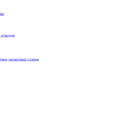
щие
 отводов
атков, прокатных станов
с