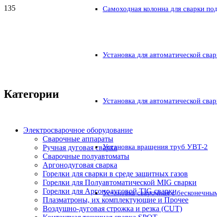
Самоходная колонна для сварки по
Установка для автоматической свар
Категории
Установка для автоматической свар
Электросварочное оборудование
Сварочные аппараты
Установка вращения труб УВТ-2
Ручная дуговая сварка
Сварочные полуавтоматы
Аргонодуговая сварка
Горелки для сварки в среде защитных газов
Горелки для Полуавтоматической MIG сварки
Горелки для Аргонодуговой TIG сварки
Установка сварочная с бесконечны
Плазматроны, их комплектующие и Прочее
Воздушно-дуговая строжка и резка (CUT)