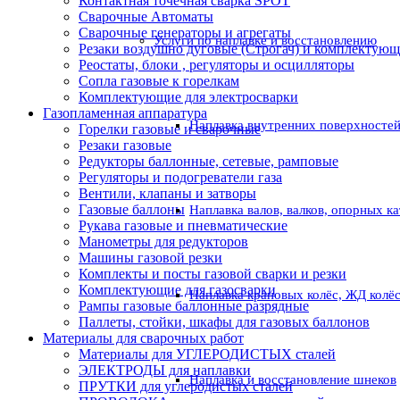
Контактная точечная сварка SPOT
Сварочные Автоматы
Сварочные генераторы и агрегаты
Услуги по наплавке и восстановлению
Резаки воздушно дуговые (Строгач) и комплектую
Реостаты, блоки , регуляторы и осцилляторы
Сопла газовые к горелкам
Комплектующие для электросварки
Газопламенная аппаратура
Наплавка внутренних поверхностей
Горелки газовые и сварочные
Резаки газовые
Редукторы баллонные, сетевые, рамповые
Регуляторы и подогреватели газа
Вентили, клапаны и затворы
Газовые баллоны
Наплавка валов, валков, опорных к
Рукава газовые и пневматические
Манометры для редукторов
Машины газовой резки
Комплекты и посты газовой сварки и резки
Комплектующие для газосварки
Наплавка крановых колёс, ЖД колё
Рампы газовые баллонные разрядные
Паллеты, стойки, шкафы для газовых баллонов
Материалы для сварочных работ
Материалы для УГЛЕРОДИСТЫХ сталей
ЭЛЕКТРОДЫ для наплавки
Наплавка и восстановление шнеков
ПРУТКИ для углеродистых сталей