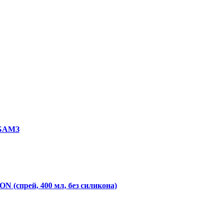
 БАМЗ
N (спрей, 400 мл, без силикона)