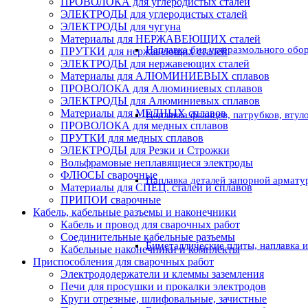
ПРОВОЛОКА для углеродистых сталей
ЭЛЕКТРОДЫ для углеродистых сталей
ЭЛЕКТРОДЫ для чугуна
Материалы для НЕРЖАВЕЮЩИХ сталей
Наплавка бил углеразмольного обо
ПРУТКИ для нержавеющих сталей
ЭЛЕКТРОДЫ для нержавеющих сталей
Материалы для АЛЮМИНИЕВЫХ сплавов
ПРОВОЛОКА для Алюминиевых сплавов
ЭЛЕКТРОДЫ для Алюминиевых сплавов
Материалы для МЕДНЫХ сплавов
Наплавка фланцев, патрубков, втул
ПРОВОЛОКА для медных сплавов
ПРУТКИ для медных сплавов
ЭЛЕКТРОДЫ для Резки и Строжки
Вольфрамовые неплавящиеся электроды
ФЛЮСЫ сварочные
Наплавка деталей запорной армату
Материалы для СПЕЦ. сталей и сплавов
ПРИПОИ сварочные
Кабель, кабельные разъемы и наконечники
Кабель и провод для сварочных работ
Соединительные кабельные разъемы
Биметаллические плиты, наплавка 
Кабельные наконечники и комплекты
Приспособления для сварочных работ
Электрододержатели и клеммы заземления
Печи для просушки и прокалки электродов
Круги отрезные, шлифовальные, зачистные