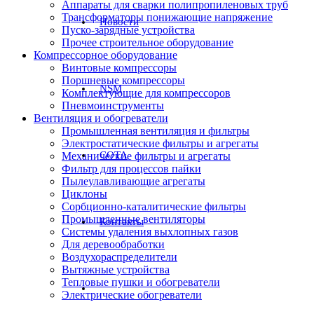
Аппараты для сварки полипропиленовых труб
Трансформаторы понижающие напряжение
Новости
Пуско-зарядные устройства
Прочее строительное оборудование
Компрессорное оборудование
Винтовые компрессоры
Поршневые компрессоры
NSM
Комплектующие для компрессоров
Пневмоинструменты
Вентиляция и обогреватели
Промышленная вентиляция и фильтры
Электростатические фильтры и агрегаты
СОТА
Механические фильтры и агрегаты
Фильтр для процессов пайки
Пылеулавливающие агрегаты
Циклоны
Сорбционно-каталитические фильтры
Промышленные вентиляторы
Контакты
Системы удаления выхлопных газов
Для деревообработки
Воздухораспределители
Вытяжные устройства
Тепловые пушки и обогреватели
Электрические обогреватели