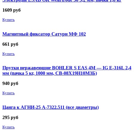
1609
руб
Купить
Магнитный фиксатор Сатурн МФ 102
661
руб
Купить
Прутки нержавеющие BOHLER S EAS 4M — IG E-316L 2,4
мм (пачка 5 кг, 1000 мм, СВ-08Х19Н10М3Б)
940
руб
Купить
Цанга к АГНИ-25 А-7322.511 (все диаметры)
295
руб
Купить