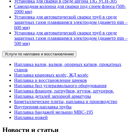
Установка для сварки в среде аргона TIG УСН-305
Самоходная колонна для сварки под слоем флюса (500-
2000 мм)
Установка для автоматической сварки труб в среде
защитных газов плавящимся электродом (диаметр min –
600 мм)
Установка для автоматической сварки труб в среде
защитных газов плавящимся электродом (диаметр min –
500 мм)
Услуги по наплавке и восстановлению
Наплавка валов, валков, опорных катков, прокатных
станов
Наплавка крановых колёс, ЖД колёс
Наплавка и восстановление шнеков
Наплавка бил углеразмольного оборудования
Наплавка фланцев, патрубков, втулок, штуцеров.
Наплавка деталей запорной арматуры
Биметаллические плиты, наплавка и производство
Внутренняя наплавка трубы
Наплавка бандажей мельниц МВС-195
Наплавка ножей
Новости и статьи