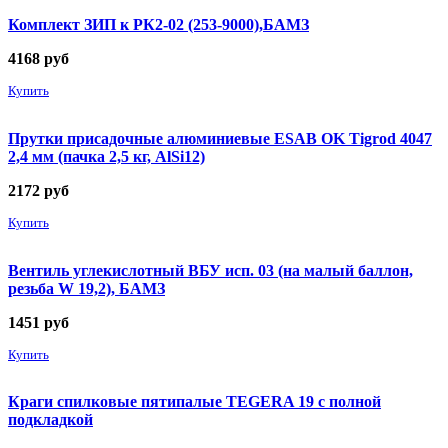
Комплект ЗИП к РК2-02 (253-9000),БАМЗ
4168
руб
Купить
Прутки присадочные алюминиевые ESAB OK Tigrod 4047
2,4 мм (пачка 2,5 кг, AlSi12)
2172
руб
Купить
Вентиль углекислотный ВБУ исп. 03 (на малый баллон,
резьба W 19,2), БАМЗ
1451
руб
Купить
Краги спилковые пятипалые TEGERA 19 с полной
подкладкой