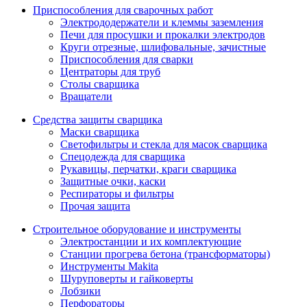
Приспособления для сварочных работ
Электрододержатели и клеммы заземления
Печи для просушки и прокалки электродов
Круги отрезные, шлифовальные, зачистные
Приспособления для сварки
Центраторы для труб
Столы сварщика
Вращатели
Средства защиты сварщика
Маски сварщика
Светофильтры и стекла для масок сварщика
Спецодежда для сварщика
Рукавицы, перчатки, краги сварщика
Защитные очки, каски
Респираторы и фильтры
Прочая защита
Строительное оборудование и инструменты
Электростанции и их комплектующие
Станции прогрева бетона (трансформаторы)
Инструменты Makita
Шуруповерты и гайковерты
Лобзики
Перфораторы