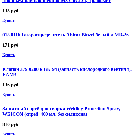
Токосъемный наконечник М8 CuCrZr, Трафимет
133
руб
Купить
018.0116 Газораспределитель Abicor Binzel белый к MB-26
171
руб
Купить
Клапан 379-0200 к ВК-94 (запчасть кислородного вентиля),
БАМЗ
136
руб
Купить
Защитный спрей для сварки Welding Protection Spray,
WEICON (спрей, 400 мл, без силикона)
810
руб
Купить