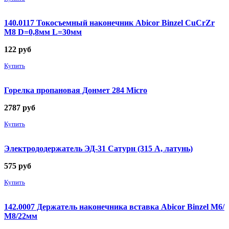
140.0117 Токосъемный наконечник Abicor Binzel CuCrZr
М8 D=0,8мм L=30мм
122
руб
Купить
Горелка пропановая Донмет 284 Micro
2787
руб
Купить
Электрододержатель ЭД-31 Сатурн (315 А, латунь)
575
руб
Купить
142.0007 Держатель наконечника вставка Abicor Binzel М6/
М8/22мм