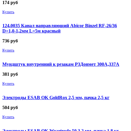
174
руб
Купить
124.0035 Канал направляющий Abicor Binzel RF-26/36
D=1,0-1,2мм L=5м красный
736
руб
Купить
Мундштук внутренний к резакам Р3Донмет 300А,337А
381
руб
Купить
Электроды ESAB OK GoldRox 2,5 мм, пачка 2,5 кг
504
руб
Купить
Электроды ESAB OK Weartrode 50 3,2 мм, пачка 1,8 кг