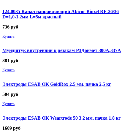
124.0035 Канал направляющий Abicor Binzel RF-26/36
D=1,0-1,2мм L=5м красный
736
руб
Купить
Мундштук внутренний к резакам Р3Донмет 300А,337А
381
руб
Купить
Электроды ESAB OK GoldRox 2,5 мм, пачка 2,5 кг
504
руб
Купить
Электроды ESAB OK Weartrode 50 3,2 мм, пачка 1,8 кг
1609
руб