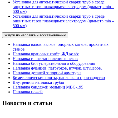
Установка для автоматической сварки труб в среде
защитных газов плавящимся электродом (диаметр min –
600 мм)
Установка для автоматической сварки труб в среде
защитных газов плавящимся электродом (диаметр min –
500 мм)
Услуги по наплавке и восстановлению
Наплавка валов, валков, опорных катков, прокатных
станов
Наплавка крановых колёс, ЖД колёс
Наплавка и восстановление шнеков
Наплавка бил углеразмольного оборудования
Наплавка фланцев, патрубков, втулок, штуцеров.
Наплавка деталей запорной арматуры
Биметаллические плиты, наплавка и производство
Внутренняя наплавка трубы
Наплавка бандажей мельниц МВС-195
Наплавка ножей
Новости и статьи