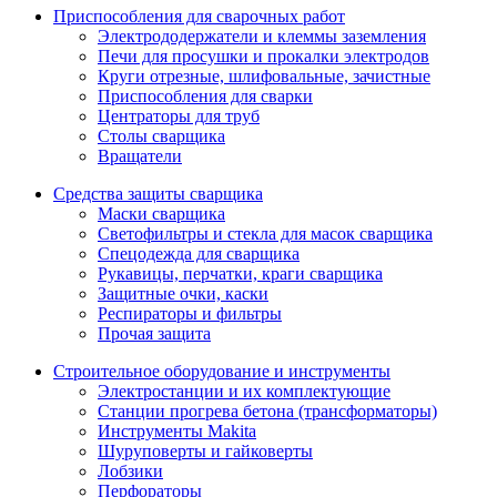
Приспособления для сварочных работ
Электрододержатели и клеммы заземления
Печи для просушки и прокалки электродов
Круги отрезные, шлифовальные, зачистные
Приспособления для сварки
Центраторы для труб
Столы сварщика
Вращатели
Средства защиты сварщика
Маски сварщика
Светофильтры и стекла для масок сварщика
Спецодежда для сварщика
Рукавицы, перчатки, краги сварщика
Защитные очки, каски
Респираторы и фильтры
Прочая защита
Строительное оборудование и инструменты
Электростанции и их комплектующие
Станции прогрева бетона (трансформаторы)
Инструменты Makita
Шуруповерты и гайковерты
Лобзики
Перфораторы