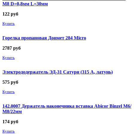
М8 D=0,8мм L=30мм
122
руб
Купить
Горелка пропановая Донмет 284 Micro
2787
руб
Купить
Электрододержатель ЭД-31 Сатурн (315 А, латунь)
575
руб
Купить
142.0007 Держатель наконечника вставка Abicor Binzel М6/
М8/22мм
174
руб
Купить