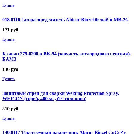
Купить
018.0116 Газораспределитель Abicor Binzel белый к MB-26
171
руб
Купить
Клапан 379-0200 к ВК-94 (запчасть кислородного вентиля),
БАМЗ
136
руб
Купить
Защитный спрей для сварки Welding Protection Spray,
WEICON (спрей, 400 мл, без силикона)
810
руб
Купить
140.0117 Токосъемный наконечник Abicor Binzel CuCrZr