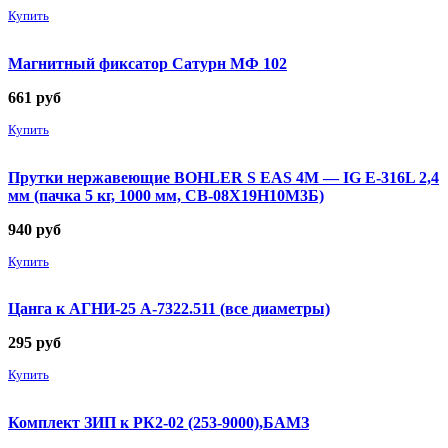
Купить
Магнитный фиксатор Сатурн МФ 102
661
руб
Купить
Прутки нержавеющие BOHLER S EAS 4M — IG E-316L 2,4
мм (пачка 5 кг, 1000 мм, СВ-08Х19Н10М3Б)
940
руб
Купить
Цанга к АГНИ-25 А-7322.511 (все диаметры)
295
руб
Купить
Комплект ЗИП к РК2-02 (253-9000),БАМЗ