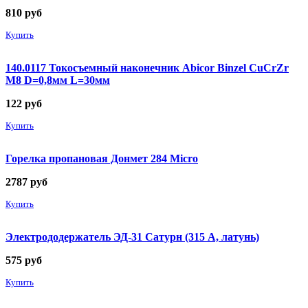
810
руб
Купить
140.0117 Токосъемный наконечник Abicor Binzel CuCrZr
М8 D=0,8мм L=30мм
122
руб
Купить
Горелка пропановая Донмет 284 Micro
2787
руб
Купить
Электрододержатель ЭД-31 Сатурн (315 А, латунь)
575
руб
Купить