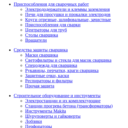
Приспособления для сварочных работ
Электрододержатели и клеммы заземления
Печи для просушки и прокалки электродов
Круги отрезные, шлифовальные, зачистные
Приспособления для сварки
Центраторы для труб
Столы сварщика
Вращатели
Средства защиты сварщика
Маски сварщика
Светофильтры и стекла для масок сварщика
Спецодежда для сварщика
Рукавицы, перчатки, краги сварщика
Защитные очки, каски
Респираторы и фильтры
Прочая защита
Строительное оборудование и инструменты
Электростанции и их комплектующие
Станции прогрева бетона (трансформаторы)
Инструменты Makita
Шуруповерты и гайковерты
Лобзики
Перфораторы