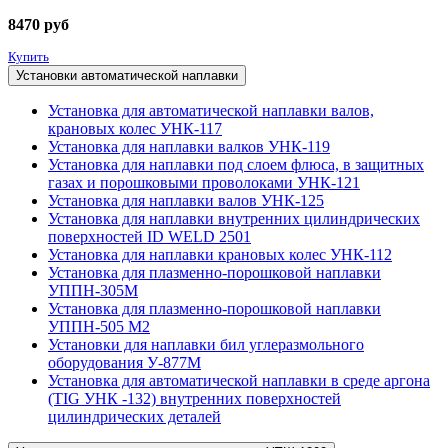
8470
руб
Купить
Установки автоматической наплавки
Установка для автоматической наплавки валов,
крановых колес УНК-117
Установка для наплавки валков УНК-119
Установка для наплавки под слоем флюса, в защитных
газах и порошковыми проволоками УНК-121
Установка для наплавки валов УНК-125
Установка для наплавки внутренних цилиндрических
поверхностей ID WELD 2501
Установка для наплавки крановых колес УНК-112
Установка для плазменно-порошковой наплавки
УППН-305М
Установка для плазменно-порошковой наплавки
УППН-505 М2
Установки для наплавки бил углеразмольного
оборудования У-877М
Установка для автоматической наплавки в среде аргона
(TIG УНК -132) внутренних поверхностей
цилиндрических деталей