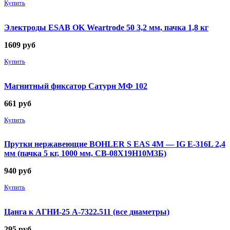
Купить
Электроды ESAB OK Weartrode 50 3,2 мм, пачка 1,8 кг
1609
руб
Купить
Магнитный фиксатор Сатурн МФ 102
661
руб
Купить
Прутки нержавеющие BOHLER S EAS 4M — IG E-316L 2,4
мм (пачка 5 кг, 1000 мм, СВ-08Х19Н10М3Б)
940
руб
Купить
Цанга к АГНИ-25 А-7322.511 (все диаметры)
295
руб