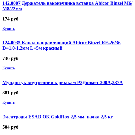
142.0007 Держатель наконечника вставка Abicor Binzel М6/
М8/22мм
174
руб
Купить
124.0035 Канал направляющий Abicor Binzel RF-26/36
D=1,0-1,2мм L=5м красный
736
руб
Купить
Мундштук внутренний к резакам Р3Донмет 300А,337А
381
руб
Купить
Электроды ESAB OK GoldRox 2,5 мм, пачка 2,5 кг
504
руб