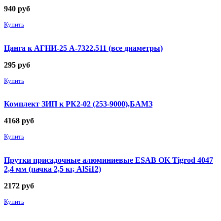
940
руб
Купить
Цанга к АГНИ-25 А-7322.511 (все диаметры)
295
руб
Купить
Комплект ЗИП к РК2-02 (253-9000),БАМЗ
4168
руб
Купить
Прутки присадочные алюминиевые ESAB OK Tigrod 4047
2,4 мм (пачка 2,5 кг, AlSi12)
2172
руб
Купить