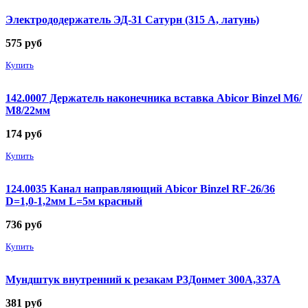
Электрододержатель ЭД-31 Сатурн (315 А, латунь)
575
руб
Купить
142.0007 Держатель наконечника вставка Abicor Binzel М6/
М8/22мм
174
руб
Купить
124.0035 Канал направляющий Abicor Binzel RF-26/36
D=1,0-1,2мм L=5м красный
736
руб
Купить
Мундштук внутренний к резакам Р3Донмет 300А,337А
381
руб