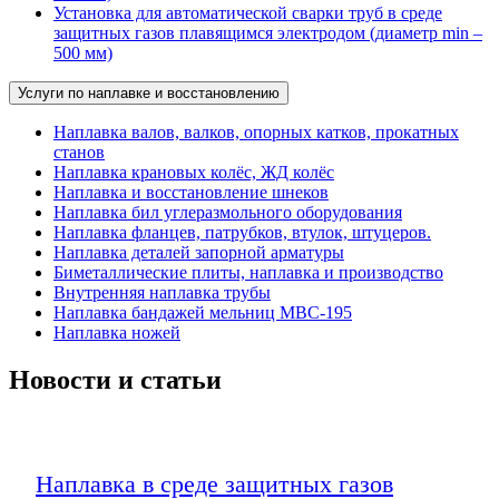
Установка для автоматической сварки труб в среде
защитных газов плавящимся электродом (диаметр min –
500 мм)
Услуги по наплавке и восстановлению
Наплавка валов, валков, опорных катков, прокатных
станов
Наплавка крановых колёс, ЖД колёс
Наплавка и восстановление шнеков
Наплавка бил углеразмольного оборудования
Наплавка фланцев, патрубков, втулок, штуцеров.
Наплавка деталей запорной арматуры
Биметаллические плиты, наплавка и производство
Внутренняя наплавка трубы
Наплавка бандажей мельниц МВС-195
Наплавка ножей
Новости и статьи
Наплавка в среде защитных газов