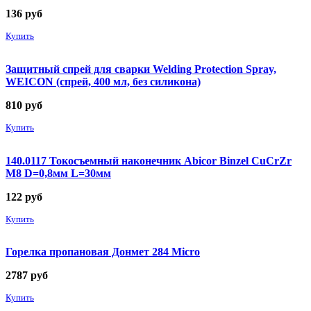
136
руб
Купить
Защитный спрей для сварки Welding Protection Spray,
WEICON (спрей, 400 мл, без силикона)
810
руб
Купить
140.0117 Токосъемный наконечник Abicor Binzel CuCrZr
М8 D=0,8мм L=30мм
122
руб
Купить
Горелка пропановая Донмет 284 Micro
2787
руб
Купить