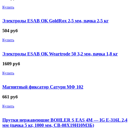
Купить
Электроды ESAB OK GoldRox 2,5 мм, пачка 2,5 кг
504
руб
Купить
Электроды ESAB OK Weartrode 50 3,2 мм, пачка 1,8 кг
1609
руб
Купить
Магнитный фиксатор Сатурн МФ 102
661
руб
Купить
Прутки нержавеющие BOHLER S EAS 4M — IG E-316L 2,4
мм (пачка 5 кг, 1000 мм, СВ-08Х19Н10М3Б)