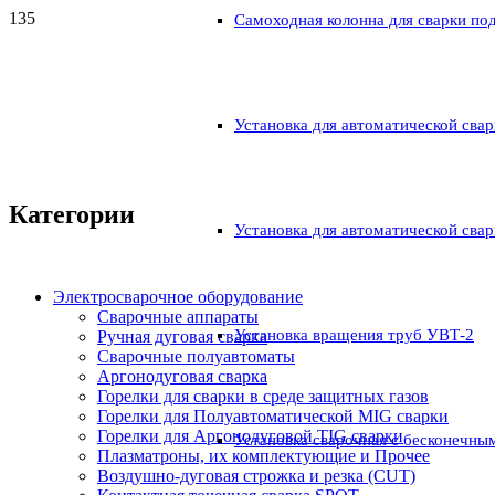
Самоходная колонна для сварки по
Установка для автоматической свар
Категории
Установка для автоматической свар
Электросварочное оборудование
Сварочные аппараты
Установка вращения труб УВТ-2
Ручная дуговая сварка
Сварочные полуавтоматы
Аргонодуговая сварка
Горелки для сварки в среде защитных газов
Горелки для Полуавтоматической MIG сварки
Горелки для Аргонодуговой TIG сварки
Установка сварочная с бесконечны
Плазматроны, их комплектующие и Прочее
Воздушно-дуговая строжка и резка (CUT)