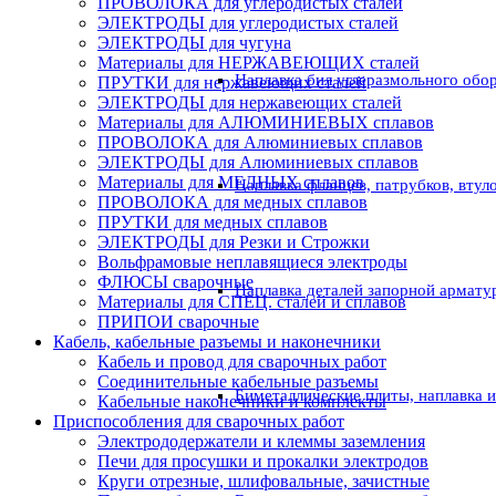
ПРОВОЛОКА для углеродистых сталей
ЭЛЕКТРОДЫ для углеродистых сталей
ЭЛЕКТРОДЫ для чугуна
Материалы для НЕРЖАВЕЮЩИХ сталей
Наплавка бил углеразмольного обо
ПРУТКИ для нержавеющих сталей
ЭЛЕКТРОДЫ для нержавеющих сталей
Материалы для АЛЮМИНИЕВЫХ сплавов
ПРОВОЛОКА для Алюминиевых сплавов
ЭЛЕКТРОДЫ для Алюминиевых сплавов
Материалы для МЕДНЫХ сплавов
Наплавка фланцев, патрубков, втул
ПРОВОЛОКА для медных сплавов
ПРУТКИ для медных сплавов
ЭЛЕКТРОДЫ для Резки и Строжки
Вольфрамовые неплавящиеся электроды
ФЛЮСЫ сварочные
Наплавка деталей запорной армату
Материалы для СПЕЦ. сталей и сплавов
ПРИПОИ сварочные
Кабель, кабельные разъемы и наконечники
Кабель и провод для сварочных работ
Соединительные кабельные разъемы
Биметаллические плиты, наплавка 
Кабельные наконечники и комплекты
Приспособления для сварочных работ
Электрододержатели и клеммы заземления
Печи для просушки и прокалки электродов
Круги отрезные, шлифовальные, зачистные