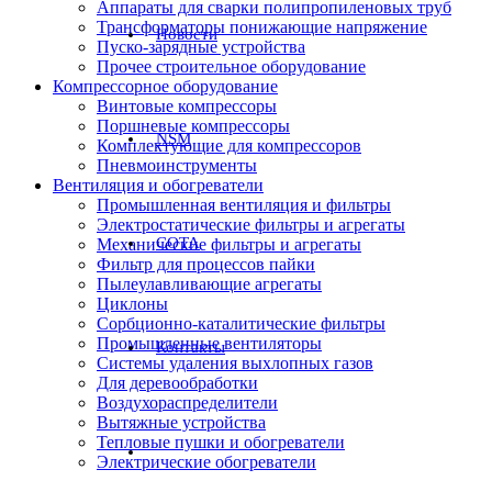
Аппараты для сварки полипропиленовых труб
Трансформаторы понижающие напряжение
Новости
Пуско-зарядные устройства
Прочее строительное оборудование
Компрессорное оборудование
Винтовые компрессоры
Поршневые компрессоры
NSM
Комплектующие для компрессоров
Пневмоинструменты
Вентиляция и обогреватели
Промышленная вентиляция и фильтры
Электростатические фильтры и агрегаты
СОТА
Механические фильтры и агрегаты
Фильтр для процессов пайки
Пылеулавливающие агрегаты
Циклоны
Сорбционно-каталитические фильтры
Промышленные вентиляторы
Контакты
Системы удаления выхлопных газов
Для деревообработки
Воздухораспределители
Вытяжные устройства
Тепловые пушки и обогреватели
Электрические обогреватели