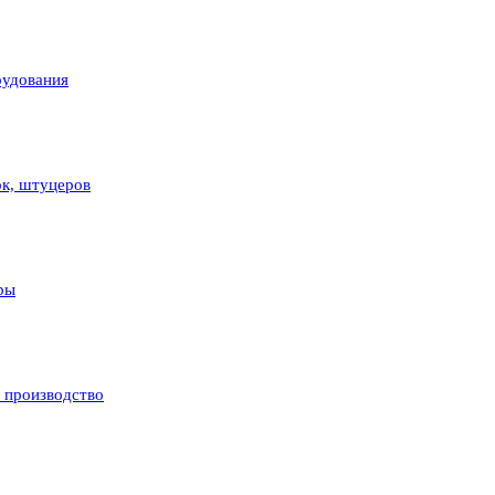
рудования
ок, штуцеров
ры
и производство