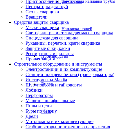
Приспособления для сварки
Внутренняя наплавка трубы
Центраторы для труб
Столы сварщика
Вращатели
Средства защиты сварщика
Маски сварщика
Наплавка ножей
Светофильтры и стекла для масок сварщика
Спецодежда для сварщика
Рукавицы, перчатки, краги сварщика
Защитные очки, каски
Респираторы и фильтры
Производство
Прочая защита
Строительное оборудование и инструменты
Электростанции и их комплектующие
Станции прогрева бетона (трансформаторы)
Инструменты Makita
Видео
Шуруповерты и гайковерты
Лобзики
Перфораторы
Машины шлифовальные
Пилы и цепи
Буры по бетону
Фото
Дрели
Мотопомпы и их комплектующие
Стабилизаторы пониженного напряжения