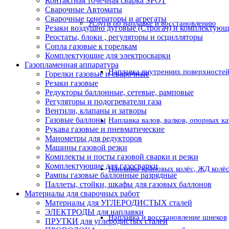
Контактная точечная сварка SPOT
Сварочные Автоматы
Сварочные генераторы и агрегаты
Услуги по наплавке и восстановлению
Резаки воздушно дуговые (Строгач) и комплектую
Реостаты, блоки , регуляторы и осцилляторы
Сопла газовые к горелкам
Комплектующие для электросварки
Газопламенная аппаратура
Наплавка внутренних поверхностей
Горелки газовые и сварочные
Резаки газовые
Редукторы баллонные, сетевые, рамповые
Регуляторы и подогреватели газа
Вентили, клапаны и затворы
Газовые баллоны
Наплавка валов, валков, опорных к
Рукава газовые и пневматические
Манометры для редукторов
Машины газовой резки
Комплекты и посты газовой сварки и резки
Комплектующие для газосварки
Наплавка крановых колёс, ЖД колё
Рампы газовые баллонные разрядные
Паллеты, стойки, шкафы для газовых баллонов
Материалы для сварочных работ
Материалы для УГЛЕРОДИСТЫХ сталей
ЭЛЕКТРОДЫ для наплавки
Наплавка и восстановление шнеков
ПРУТКИ для углеродистых сталей