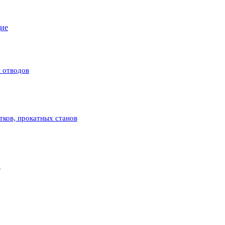
щие
 отводов
атков, прокатных станов
с