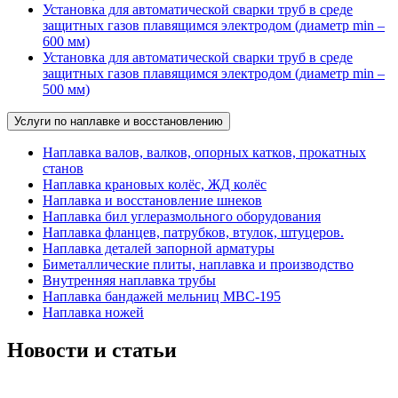
Установка для автоматической сварки труб в среде
защитных газов плавящимся электродом (диаметр min –
600 мм)
Установка для автоматической сварки труб в среде
защитных газов плавящимся электродом (диаметр min –
500 мм)
Услуги по наплавке и восстановлению
Наплавка валов, валков, опорных катков, прокатных
станов
Наплавка крановых колёс, ЖД колёс
Наплавка и восстановление шнеков
Наплавка бил углеразмольного оборудования
Наплавка фланцев, патрубков, втулок, штуцеров.
Наплавка деталей запорной арматуры
Биметаллические плиты, наплавка и производство
Внутренняя наплавка трубы
Наплавка бандажей мельниц МВС-195
Наплавка ножей
Новости и статьи