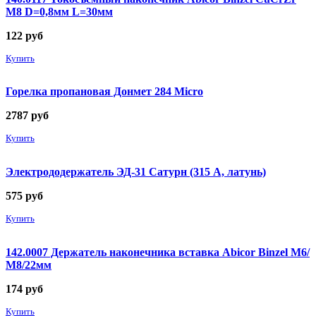
М8 D=0,8мм L=30мм
122
руб
Купить
Горелка пропановая Донмет 284 Micro
2787
руб
Купить
Электрододержатель ЭД-31 Сатурн (315 А, латунь)
575
руб
Купить
142.0007 Держатель наконечника вставка Abicor Binzel М6/
М8/22мм
174
руб
Купить