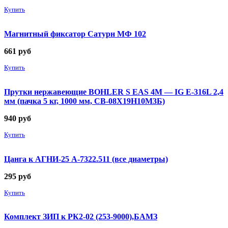
Купить
Магнитный фиксатор Сатурн МФ 102
661
руб
Купить
Прутки нержавеющие BOHLER S EAS 4M — IG E-316L 2,4
мм (пачка 5 кг, 1000 мм, СВ-08Х19Н10М3Б)
940
руб
Купить
Цанга к АГНИ-25 А-7322.511 (все диаметры)
295
руб
Купить
Комплект ЗИП к РК2-02 (253-9000),БАМЗ