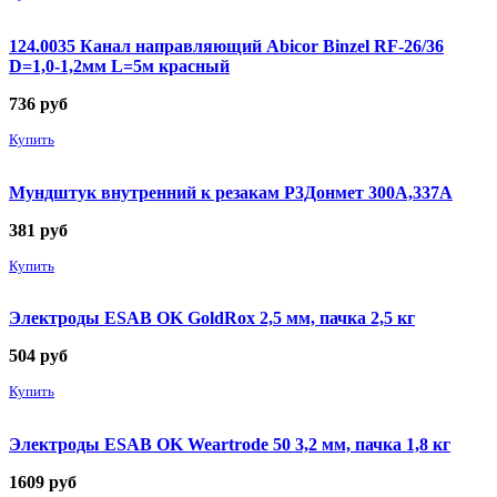
124.0035 Канал направляющий Abicor Binzel RF-26/36
D=1,0-1,2мм L=5м красный
736
руб
Купить
Мундштук внутренний к резакам Р3Донмет 300А,337А
381
руб
Купить
Электроды ESAB OK GoldRox 2,5 мм, пачка 2,5 кг
504
руб
Купить
Электроды ESAB OK Weartrode 50 3,2 мм, пачка 1,8 кг
1609
руб