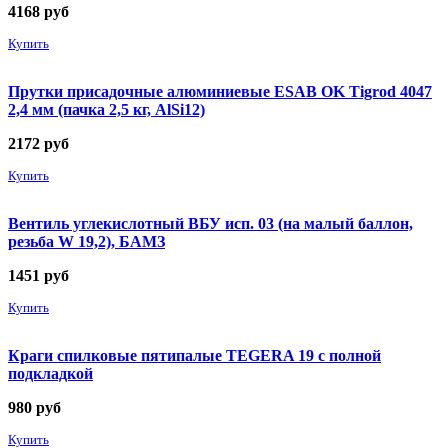
4168
руб
Купить
Прутки присадочные алюминиевые ESAB OK Tigrod 4047
2,4 мм (пачка 2,5 кг, AlSi12)
2172
руб
Купить
Вентиль углекислотный ВБУ исп. 03 (на малый баллон,
резьба W 19,2), БАМЗ
1451
руб
Купить
Краги спилковые пятипалые TEGERA 19 с полной
подкладкой
980
руб
Купить