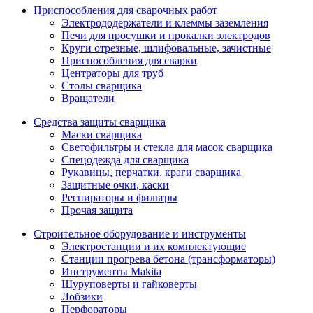
Приспособления для сварочных работ
Электрододержатели и клеммы заземления
Печи для просушки и прокалки электродов
Круги отрезные, шлифовальные, зачистные
Приспособления для сварки
Центраторы для труб
Столы сварщика
Вращатели
Средства защиты сварщика
Маски сварщика
Светофильтры и стекла для масок сварщика
Спецодежда для сварщика
Рукавицы, перчатки, краги сварщика
Защитные очки, каски
Респираторы и фильтры
Прочая защита
Строительное оборудование и инструменты
Электростанции и их комплектующие
Станции прогрева бетона (трансформаторы)
Инструменты Makita
Шуруповерты и гайковерты
Лобзики
Перфораторы