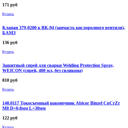
171
руб
Купить
Клапан 379-0200 к ВК-94 (запчасть кислородного вентиля),
БАМЗ
136
руб
Купить
Защитный спрей для сварки Welding Protection Spray,
WEICON (спрей, 400 мл, без силикона)
810
руб
Купить
140.0117 Токосъемный наконечник Abicor Binzel CuCrZr
М8 D=0,8мм L=30мм
122
руб
Купить