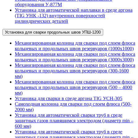
оборудования У-877М
Установка для автоматической наплавки в среде аргона
(TIG УНК -132) внутренних поверхностей
цилиндрических деталей
Установка для сварки продольных швов УПШ-1200
Механизированная колонна для сварки под слоем флюса
кольцевых и продольных швов резервуаров (1000х1000)
Механизированная колонна для сварки под слоем флюса
кольцевых и продольных швов резервуаров (3000х3000)
Механизированная колонна для сварки под слоем флюса
кольцевых и продольных швов резервуаров (300-1600
мм)
Механизированная колонна для сварки под слоем флюса
кольцевых и продольных швов резервуаров (500 – 4000
мм)
Установка для сварки в среде аргона TIG УСН-305
Самоходная колонна для сварки под слоем флюса (500-
2000 мм)
Установка для автоматической сварки труб в среде
защитных газов плавящимся электродом (диаметр min –
600 мм)
Установка для автоматической сварки труб в среде
защитных газов плавящимся электродом (диаметр min –