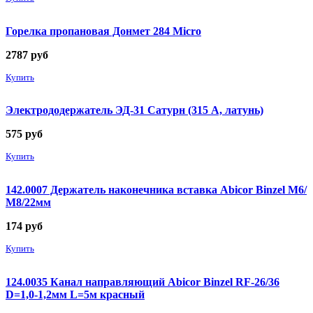
Горелка пропановая Донмет 284 Micro
2787
руб
Купить
Электрододержатель ЭД-31 Сатурн (315 А, латунь)
575
руб
Купить
142.0007 Держатель наконечника вставка Abicor Binzel М6/
М8/22мм
174
руб
Купить
124.0035 Канал направляющий Abicor Binzel RF-26/36
D=1,0-1,2мм L=5м красный