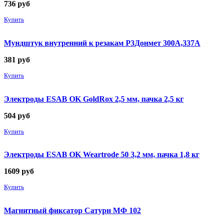
736
руб
Купить
Мундштук внутренний к резакам Р3Донмет 300А,337А
381
руб
Купить
Электроды ESAB OK GoldRox 2,5 мм, пачка 2,5 кг
504
руб
Купить
Электроды ESAB OK Weartrode 50 3,2 мм, пачка 1,8 кг
1609
руб
Купить
Магнитный фиксатор Сатурн МФ 102