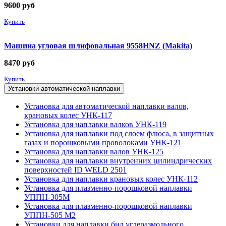
9600
руб
Купить
Машина угловая шлифовальная 9558HNZ (Makita)
8470
руб
Купить
Установки автоматической наплавки
Установка для автоматической наплавки валов,
крановых колес УНК-117
Установка для наплавки валков УНК-119
Установка для наплавки под слоем флюса, в защитных
газах и порошковыми проволоками УНК-121
Установка для наплавки валов УНК-125
Установка для наплавки внутренних цилиндрических
поверхностей ID WELD 2501
Установка для наплавки крановых колес УНК-112
Установка для плазменно-порошковой наплавки
УППН-305М
Установка для плазменно-порошковой наплавки
УППН-505 М2
Установки для наплавки бил углеразмольного