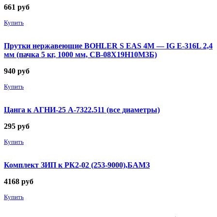
661
руб
Купить
Прутки нержавеющие BOHLER S EAS 4M — IG E-316L 2,4
мм (пачка 5 кг, 1000 мм, СВ-08Х19Н10М3Б)
940
руб
Купить
Цанга к АГНИ-25 А-7322.511 (все диаметры)
295
руб
Купить
Комплект ЗИП к РК2-02 (253-9000),БАМЗ
4168
руб
Купить