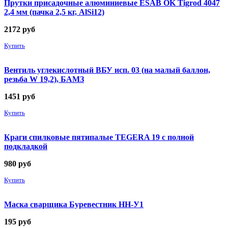
Прутки присадочные алюминиевые ESAB OK Tigrod 4047
2,4 мм (пачка 2,5 кг, AlSi12)
2172
руб
Купить
Вентиль углекислотный ВБУ исп. 03 (на малый баллон,
резьба W 19,2), БАМЗ
1451
руб
Купить
Краги спилковые пятипалые TEGERA 19 с полной
подкладкой
980
руб
Купить
Маска сварщика Буревестник НН-У1
195
руб