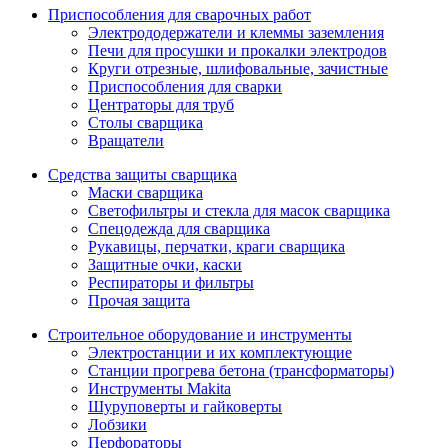
Приспособления для сварочных работ
Электрододержатели и клеммы заземления
Печи для просушки и прокалки электродов
Круги отрезные, шлифовальные, зачистные
Приспособления для сварки
Центраторы для труб
Столы сварщика
Вращатели
Средства защиты сварщика
Маски сварщика
Светофильтры и стекла для масок сварщика
Спецодежда для сварщика
Рукавицы, перчатки, краги сварщика
Защитные очки, каски
Респираторы и фильтры
Прочая защита
Строительное оборудование и инструменты
Электростанции и их комплектующие
Станции прогрева бетона (трансформаторы)
Инструменты Makita
Шуруповерты и гайковерты
Лобзики
Перфораторы