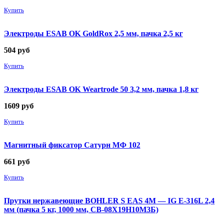
Купить
Электроды ESAB OK GoldRox 2,5 мм, пачка 2,5 кг
504
руб
Купить
Электроды ESAB OK Weartrode 50 3,2 мм, пачка 1,8 кг
1609
руб
Купить
Магнитный фиксатор Сатурн МФ 102
661
руб
Купить
Прутки нержавеющие BOHLER S EAS 4M — IG E-316L 2,4
мм (пачка 5 кг, 1000 мм, СВ-08Х19Н10М3Б)