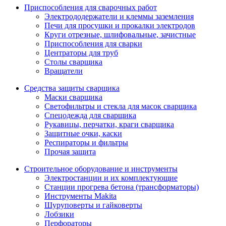
Приспособления для сварочных работ
Электрододержатели и клеммы заземления
Печи для просушки и прокалки электродов
Круги отрезные, шлифовальные, зачистные
Приспособления для сварки
Центраторы для труб
Столы сварщика
Вращатели
Средства защиты сварщика
Маски сварщика
Светофильтры и стекла для масок сварщика
Спецодежда для сварщика
Рукавицы, перчатки, краги сварщика
Защитные очки, каски
Респираторы и фильтры
Прочая защита
Строительное оборудование и инструменты
Электростанции и их комплектующие
Станции прогрева бетона (трансформаторы)
Инструменты Makita
Шуруповерты и гайковерты
Лобзики
Перфораторы