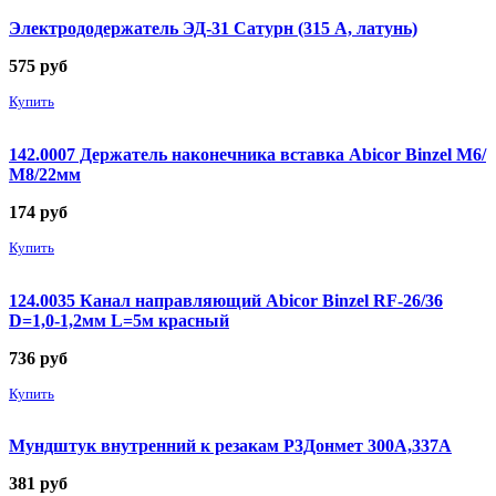
Электрододержатель ЭД-31 Сатурн (315 А, латунь)
575
руб
Купить
142.0007 Держатель наконечника вставка Abicor Binzel М6/
М8/22мм
174
руб
Купить
124.0035 Канал направляющий Abicor Binzel RF-26/36
D=1,0-1,2мм L=5м красный
736
руб
Купить
Мундштук внутренний к резакам Р3Донмет 300А,337А
381
руб