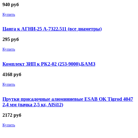
940
руб
Купить
Цанга к АГНИ-25 А-7322.511 (все диаметры)
295
руб
Купить
Комплект ЗИП к РК2-02 (253-9000),БАМЗ
4168
руб
Купить
Прутки присадочные алюминиевые ESAB OK Tigrod 4047
2,4 мм (пачка 2,5 кг, AlSi12)
2172
руб
Купить