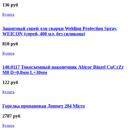
136
руб
Купить
Защитный спрей для сварки Welding Protection Spray,
WEICON (спрей, 400 мл, без силикона)
810
руб
Купить
140.0117 Токосъемный наконечник Abicor Binzel CuCrZr
М8 D=0,8мм L=30мм
122
руб
Купить
Горелка пропановая Донмет 284 Micro
2787
руб
Купить