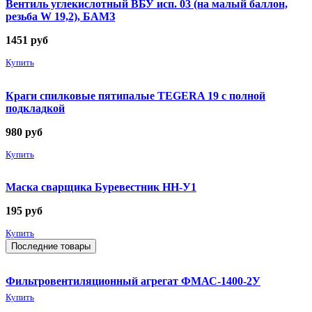
Вентиль углекислотный ВБУ исп. 03 (на малый баллон,
резьба W 19,2), БАМЗ
1451
руб
Купить
Краги спилковые пятипалые TEGERA 19 с полной
подкладкой
980
руб
Купить
Маска сварщика Буревестник НН-У1
195
руб
Купить
Последние товары
Фильтровентиляционный агрегат ФМАС-1400-2У
Купить