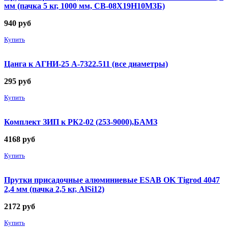
мм (пачка 5 кг, 1000 мм, СВ-08Х19Н10М3Б)
940
руб
Купить
Цанга к АГНИ-25 А-7322.511 (все диаметры)
295
руб
Купить
Комплект ЗИП к РК2-02 (253-9000),БАМЗ
4168
руб
Купить
Прутки присадочные алюминиевые ESAB OK Tigrod 4047
2,4 мм (пачка 2,5 кг, AlSi12)
2172
руб
Купить