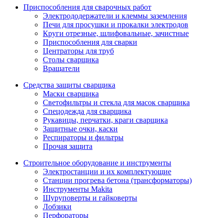
Приспособления для сварочных работ
Электрододержатели и клеммы заземления
Печи для просушки и прокалки электродов
Круги отрезные, шлифовальные, зачистные
Приспособления для сварки
Центраторы для труб
Столы сварщика
Вращатели
Средства защиты сварщика
Маски сварщика
Светофильтры и стекла для масок сварщика
Спецодежда для сварщика
Рукавицы, перчатки, краги сварщика
Защитные очки, каски
Респираторы и фильтры
Прочая защита
Строительное оборудование и инструменты
Электростанции и их комплектующие
Станции прогрева бетона (трансформаторы)
Инструменты Makita
Шуруповерты и гайковерты
Лобзики
Перфораторы