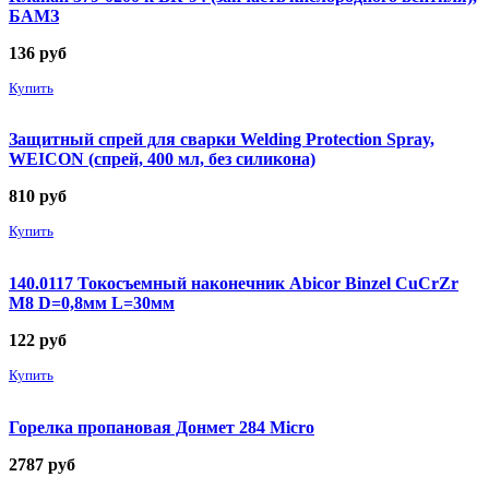
БАМЗ
136
руб
Купить
Защитный спрей для сварки Welding Protection Spray,
WEICON (спрей, 400 мл, без силикона)
810
руб
Купить
140.0117 Токосъемный наконечник Abicor Binzel CuCrZr
М8 D=0,8мм L=30мм
122
руб
Купить
Горелка пропановая Донмет 284 Micro
2787
руб