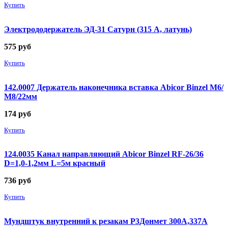
Купить
Электрододержатель ЭД-31 Сатурн (315 А, латунь)
575
руб
Купить
142.0007 Держатель наконечника вставка Abicor Binzel М6/
М8/22мм
174
руб
Купить
124.0035 Канал направляющий Abicor Binzel RF-26/36
D=1,0-1,2мм L=5м красный
736
руб
Купить
Мундштук внутренний к резакам Р3Донмет 300А,337А