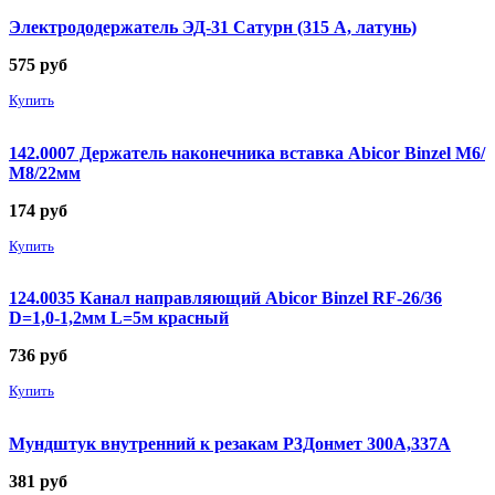
Электрододержатель ЭД-31 Сатурн (315 А, латунь)
575
руб
Купить
142.0007 Держатель наконечника вставка Abicor Binzel М6/
М8/22мм
174
руб
Купить
124.0035 Канал направляющий Abicor Binzel RF-26/36
D=1,0-1,2мм L=5м красный
736
руб
Купить
Мундштук внутренний к резакам Р3Донмет 300А,337А
381
руб