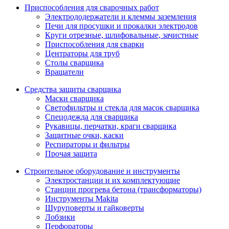
Приспособления для сварочных работ
Электрододержатели и клеммы заземления
Печи для просушки и прокалки электродов
Круги отрезные, шлифовальные, зачистные
Приспособления для сварки
Центраторы для труб
Столы сварщика
Вращатели
Средства защиты сварщика
Маски сварщика
Светофильтры и стекла для масок сварщика
Спецодежда для сварщика
Рукавицы, перчатки, краги сварщика
Защитные очки, каски
Респираторы и фильтры
Прочая защита
Строительное оборудование и инструменты
Электростанции и их комплектующие
Станции прогрева бетона (трансформаторы)
Инструменты Makita
Шуруповерты и гайковерты
Лобзики
Перфораторы