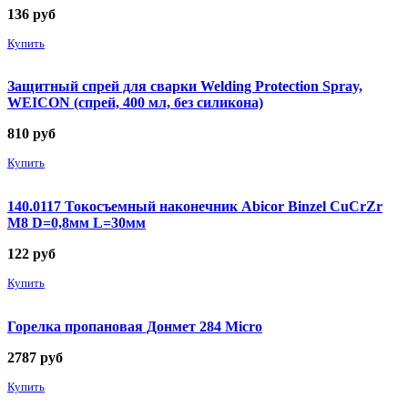
136
руб
Купить
Защитный спрей для сварки Welding Protection Spray,
WEICON (спрей, 400 мл, без силикона)
810
руб
Купить
140.0117 Токосъемный наконечник Abicor Binzel CuCrZr
М8 D=0,8мм L=30мм
122
руб
Купить
Горелка пропановая Донмет 284 Micro
2787
руб
Купить