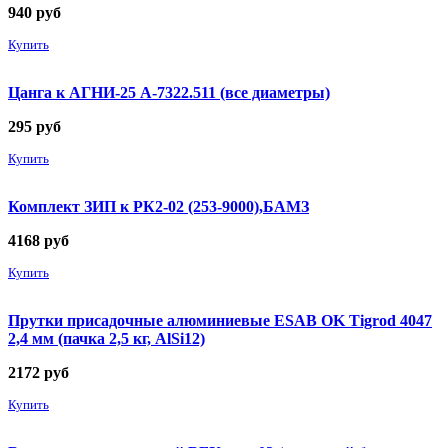
940
руб
Купить
Цанга к АГНИ-25 А-7322.511 (все диаметры)
295
руб
Купить
Комплект ЗИП к РК2-02 (253-9000),БАМЗ
4168
руб
Купить
Прутки присадочные алюминиевые ESAB OK Tigrod 4047
2,4 мм (пачка 2,5 кг, AlSi12)
2172
руб
Купить