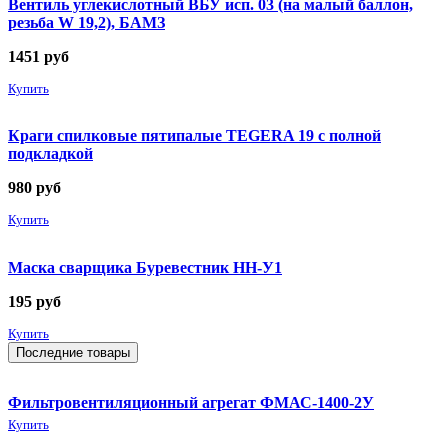
Вентиль углекислотный ВБУ исп. 03 (на малый баллон,
резьба W 19,2), БАМЗ
1451
руб
Купить
Краги спилковые пятипалые TEGERA 19 с полной
подкладкой
980
руб
Купить
Маска сварщика Буревестник НН-У1
195
руб
Купить
Последние товары
Фильтровентиляционный агрегат ФМАС-1400-2У
Купить