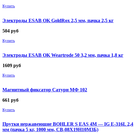
Купить
Электроды ESAB OK GoldRox 2,5 мм, пачка 2,5 кг
504
руб
Купить
Электроды ESAB OK Weartrode 50 3,2 мм, пачка 1,8 кг
1609
руб
Купить
Магнитный фиксатор Сатурн МФ 102
661
руб
Купить
Прутки нержавеющие BOHLER S EAS 4M — IG E-316L 2,4
мм (пачка 5 кг, 1000 мм, СВ-08Х19Н10М3Б)