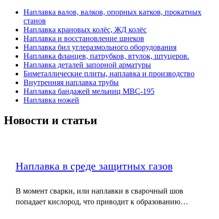
Наплавка валов, валков, опорных катков, прокатных
станов
Наплавка крановых колёс, ЖД колёс
Наплавка и восстановление шнеков
Наплавка бил углеразмольного оборудования
Наплавка фланцев, патрубков, втулок, штуцеров.
Наплавка деталей запорной арматуры
Биметаллические плиты, наплавка и производство
Внутренняя наплавка трубы
Наплавка бандажей мельниц МВС-195
Наплавка ножей
Новости и статьи
Наплавка в среде защитных газов
В момент сварки, или наплавки в сварочный шов
попадает кислород, что приводит к образованию…