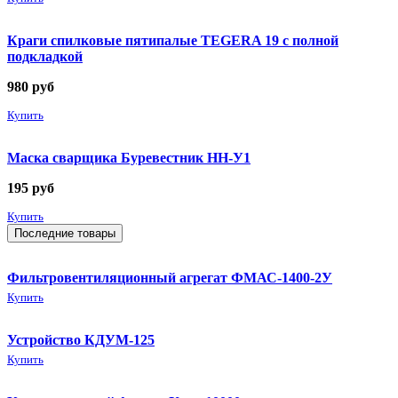
Краги спилковые пятипалые TEGERA 19 с полной
подкладкой
980
руб
Купить
Маска сварщика Буревестник НН-У1
195
руб
Купить
Последние товары
Фильтровентиляционный агрегат ФМАС-1400-2У
Купить
Устройство КДУМ-125
Купить