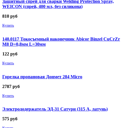
Защитный спрей для сварки Welding Protection Spray,
WEICON (спрей, 400 мл, без силикона)
810
руб
Купить
140.0117 Токосъемный наконечник Abicor Binzel CuCrZr
М8 D=0,8мм L=30мм
122
руб
Купить
Горелка пропановая Донмет 284 Micro
2787
руб
Купить
Электрододержатель ЭД-31 Сатурн (315 А, латунь)
575
руб