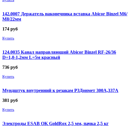
Купить
142.0007 Держатель наконечника вставка Abicor Binzel М6/
М8/22мм
174
руб
Купить
124.0035 Канал направляющий Abicor Binzel RF-26/36
D=1,0-1,2мм L=5м красный
736
руб
Купить
Мундштук внутренний к резакам Р3Донмет 300А,337А
381
руб
Купить
Электроды ESAB OK GoldRox 2,5 мм, пачка 2,5 кг