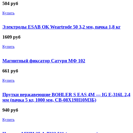
504
руб
Купить
Электроды ESAB OK Weartrode 50 3,2 мм, пачка 1,8 кг
1609
руб
Купить
Магнитный фиксатор Сатурн МФ 102
661
руб
Купить
Прутки нержавеющие BOHLER S EAS 4M — IG E-316L 2,4
мм (пачка 5 кг, 1000 мм, СВ-08Х19Н10М3Б)
940
руб
Купить