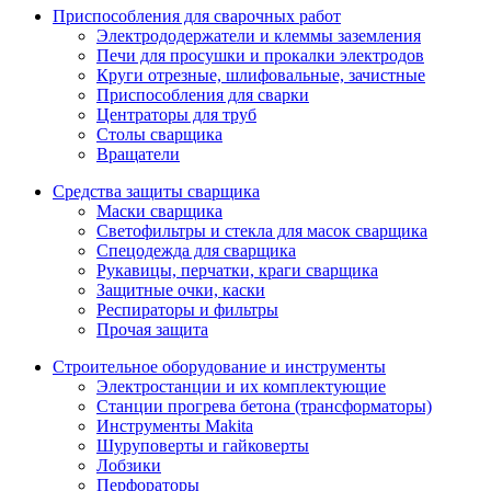
Приспособления для сварочных работ
Электрододержатели и клеммы заземления
Печи для просушки и прокалки электродов
Круги отрезные, шлифовальные, зачистные
Приспособления для сварки
Центраторы для труб
Столы сварщика
Вращатели
Средства защиты сварщика
Маски сварщика
Светофильтры и стекла для масок сварщика
Спецодежда для сварщика
Рукавицы, перчатки, краги сварщика
Защитные очки, каски
Респираторы и фильтры
Прочая защита
Строительное оборудование и инструменты
Электростанции и их комплектующие
Станции прогрева бетона (трансформаторы)
Инструменты Makita
Шуруповерты и гайковерты
Лобзики
Перфораторы