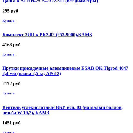
Цанга к АГНИ-25 А-7322.511 (все диаметры)
295
руб
Купить
Комплект ЗИП к РК2-02 (253-9000),БАМЗ
4168
руб
Купить
Прутки присадочные алюминиевые ESAB OK Tigrod 4047
2,4 мм (пачка 2,5 кг, AlSi12)
2172
руб
Купить
Вентиль углекислотный ВБУ исп. 03 (на малый баллон,
резьба W 19,2), БАМЗ
1451
руб
Купить