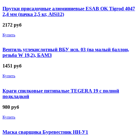
Прутки присадочные алюминиевые ESAB OK Tigrod 4047
2,4 мм (пачка 2,5 кг, AlSi12)
2172
руб
Купить
Вентиль углекислотный ВБУ исп. 03 (на малый баллон,
резьба W 19,2), БАМЗ
1451
руб
Купить
Краги спилковые пятипалые TEGERA 19 с полной
подкладкой
980
руб
Купить
Маска сварщика Буревестник НН-У1