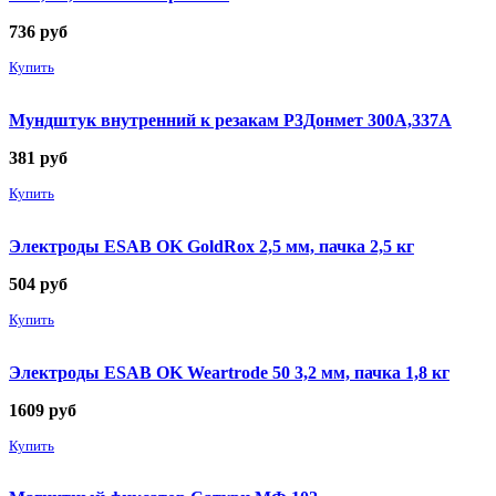
736
руб
Купить
Мундштук внутренний к резакам Р3Донмет 300А,337А
381
руб
Купить
Электроды ESAB OK GoldRox 2,5 мм, пачка 2,5 кг
504
руб
Купить
Электроды ESAB OK Weartrode 50 3,2 мм, пачка 1,8 кг
1609
руб
Купить