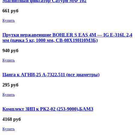
Магнитный фиксатор Сатурн МФ 102
661
руб
Купить
Прутки нержавеющие BOHLER S EAS 4M — IG E-316L 2,4
мм (пачка 5 кг, 1000 мм, СВ-08Х19Н10М3Б)
940
руб
Купить
Цанга к АГНИ-25 А-7322.511 (все диаметры)
295
руб
Купить
Комплект ЗИП к РК2-02 (253-9000),БАМЗ
4168
руб
Купить