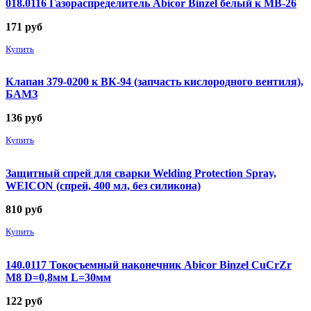
018.0116 Газораспределитель Abicor Binzel белый к MB-26
171
руб
Купить
Клапан 379-0200 к ВК-94 (запчасть кислородного вентиля),
БАМЗ
136
руб
Купить
Защитный спрей для сварки Welding Protection Spray,
WEICON (спрей, 400 мл, без силикона)
810
руб
Купить
140.0117 Токосъемный наконечник Abicor Binzel CuCrZr
М8 D=0,8мм L=30мм
122
руб