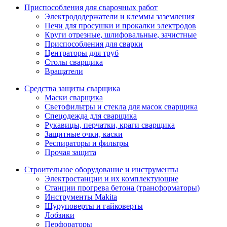
Приспособления для сварочных работ
Электрододержатели и клеммы заземления
Печи для просушки и прокалки электродов
Круги отрезные, шлифовальные, зачистные
Приспособления для сварки
Центраторы для труб
Столы сварщика
Вращатели
Средства защиты сварщика
Маски сварщика
Светофильтры и стекла для масок сварщика
Спецодежда для сварщика
Рукавицы, перчатки, краги сварщика
Защитные очки, каски
Респираторы и фильтры
Прочая защита
Строительное оборудование и инструменты
Электростанции и их комплектующие
Станции прогрева бетона (трансформаторы)
Инструменты Makita
Шуруповерты и гайковерты
Лобзики
Перфораторы