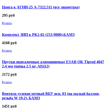
Цанга к АГНИ-25 А-7322.511 (все диаметры)
295
руб
Купить
Комплект ЗИП к РК2-02 (253-9000),БАМЗ
4168
руб
Купить
Прутки присадочные алюминиевые ESAB OK Tigrod 4047
2,4 мм (пачка 2,5 кг, AlSi12)
2172
руб
Купить
Вентиль углекислотный ВБУ исп. 03 (на малый баллон,
резьба W 19,2), БАМЗ
1451
руб