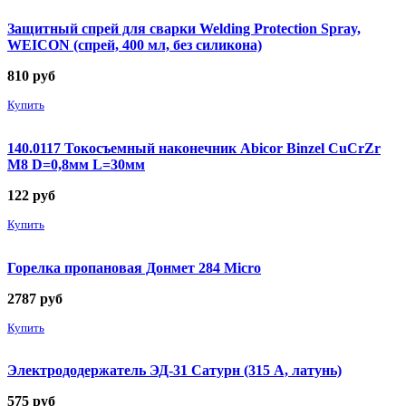
Защитный спрей для сварки Welding Protection Spray,
WEICON (спрей, 400 мл, без силикона)
810
руб
Купить
140.0117 Токосъемный наконечник Abicor Binzel CuCrZr
М8 D=0,8мм L=30мм
122
руб
Купить
Горелка пропановая Донмет 284 Micro
2787
руб
Купить
Электрододержатель ЭД-31 Сатурн (315 А, латунь)
575
руб