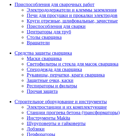
Приспособления для сварочных работ
Электрододержатели и клеммы заземления
Печи для просушки и прокалки электродов
Круги отрезные, шлифовальные, зачистные
Приспособления для сварки
Центраторы для труб
Столы сварщика
Вращатели
Средства защиты сварщика
Маски сварщика
Светофильтры и стекла для масок сварщика
Спецодежда для сварщика
Рукавицы, перчатки, краги сварщика
Защитные очки, каски
Респираторы и фильтры
Прочая защита
Строительное оборудование и инструменты
Электростанции и их комплектующие
Станции прогрева бетона (трансформаторы)
Инструменты Makita
Шуруповерты и гайковерты
Лобзики
Перфораторы