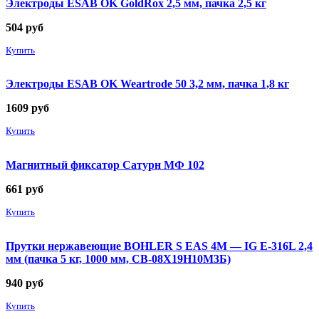
Электроды ESAB OK GoldRox 2,5 мм, пачка 2,5 кг
504
руб
Купить
Электроды ESAB OK Weartrode 50 3,2 мм, пачка 1,8 кг
1609
руб
Купить
Магнитный фиксатор Сатурн МФ 102
661
руб
Купить
Прутки нержавеющие BOHLER S EAS 4M — IG E-316L 2,4
мм (пачка 5 кг, 1000 мм, СВ-08Х19Н10М3Б)
940
руб
Купить