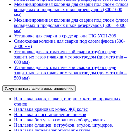
Механизированная колонна для сварки под слоем флюса
кольцевых и продольных швов резервуаров (300-1600
мм)
Механизированная колонна для сварки под слоем флюса
кольцевых и продольных швов резервуаров (500 – 4000
мм)
Установка для сварки в среде аргона TIG УСН-305
Самоходная колонна для сварки под слоем флюса (500-
2000 мм)
Установка для автоматической сварки труб в среде
защитных газов плавящимся электродом (диаметр min –
600 мм)
Установка для автоматической сварки труб в среде
защитных газов плавящимся электродом (диаметр min –
500 мм)
Услуги по наплавке и восстановлению
Наплавка валов, валков, опорных катков, прокатных
станов
Наплавка крановых колёс, ЖД колёс
Наплавка и восстановление шнеков
Наплавка бил углеразмольного оборудования
Наплавка фланцев, патрубков, втулок, штуцеров.
Наплавка деталей запорной арматуры