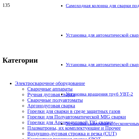
Самоходная колонна для сварки по
Установка для автоматической свар
Категории
Установка для автоматической свар
Электросварочное оборудование
Сварочные аппараты
Установка вращения труб УВТ-2
Ручная дуговая сварка
Сварочные полуавтоматы
Аргонодуговая сварка
Горелки для сварки в среде защитных газов
Горелки для Полуавтоматической MIG сварки
Горелки для Аргонодуговой TIG сварки
Установка сварочная с бесконечны
Плазматроны, их комплектующие и Прочее
Воздушно-дуговая строжка и резка (CUT)