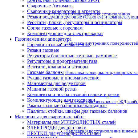
Контактная точечная сварка SPOT
Сварочные Автоматы
Сварочные генераторы и агрегаты
Услуги по наплавке и восстановлению
Резаки воздушно дуговые (Строгач) и комплектую
Реостаты, блоки , регуляторы и осцилляторы
Сопла газовые к горелкам
Комплектующие для электросварки
Газопламенная аппаратура
Наплавка внутренних поверхностей
Горелки газовые и сварочные
Резаки газовые
Редукторы баллонные, сетевые, рамповые
Регуляторы и подогреватели газа
Вентили, клапаны и затворы
Газовые баллоны
Наплавка валов, валков, опорных к
Рукава газовые и пневматические
Манометры для редукторов
Машины газовой резки
Комплекты и посты газовой сварки и резки
Комплектующие для газосварки
Наплавка крановых колёс, ЖД колё
Рампы газовые баллонные разрядные
Паллеты, стойки, шкафы для газовых баллонов
Материалы для сварочных работ
Материалы для УГЛЕРОДИСТЫХ сталей
ЭЛЕКТРОДЫ для наплавки
Наплавка и восстановление шнеков
ПРУТКИ для углеродистых сталей