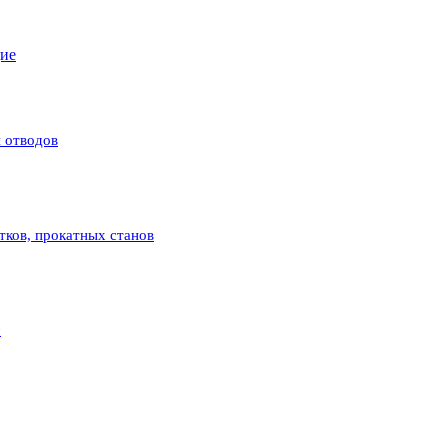
щие
 отводов
атков, прокатных станов
с