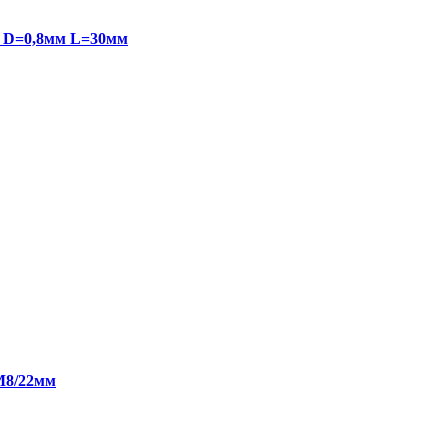
8 D=0,8мм L=30мм
/М8/22мм