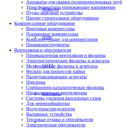
Аппараты для сварки полипропиленовых труб
Трансформаторы понижающие напряжение
Новости
Пуско-зарядные устройства
Прочее строительное оборудование
Компрессорное оборудование
Винтовые компрессоры
Поршневые компрессоры
NSM
Комплектующие для компрессоров
Пневмоинструменты
Вентиляция и обогреватели
Промышленная вентиляция и фильтры
Электростатические фильтры и агрегаты
СОТА
Механические фильтры и агрегаты
Фильтр для процессов пайки
Пылеулавливающие агрегаты
Циклоны
Сорбционно-каталитические фильтры
Промышленные вентиляторы
Контакты
Системы удаления выхлопных газов
Для деревообработки
Воздухораспределители
Вытяжные устройства
Тепловые пушки и обогреватели
Электрические обогреватели