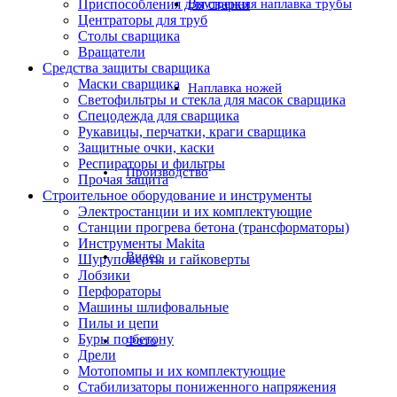
Приспособления для сварки
Внутренняя наплавка трубы
Центраторы для труб
Столы сварщика
Вращатели
Средства защиты сварщика
Маски сварщика
Наплавка ножей
Светофильтры и стекла для масок сварщика
Спецодежда для сварщика
Рукавицы, перчатки, краги сварщика
Защитные очки, каски
Респираторы и фильтры
Производство
Прочая защита
Строительное оборудование и инструменты
Электростанции и их комплектующие
Станции прогрева бетона (трансформаторы)
Инструменты Makita
Видео
Шуруповерты и гайковерты
Лобзики
Перфораторы
Машины шлифовальные
Пилы и цепи
Буры по бетону
Фото
Дрели
Мотопомпы и их комплектующие
Стабилизаторы пониженного напряжения