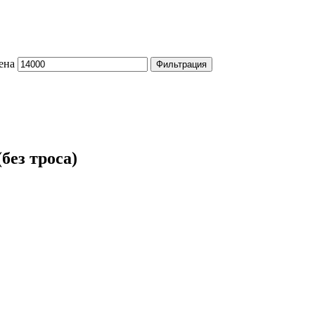
ена
Фильтрация
без троса)