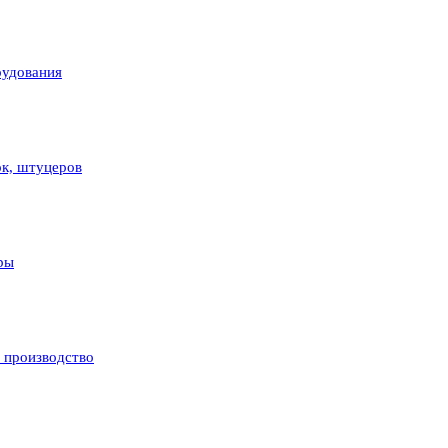
рудования
ок, штуцеров
ры
и производство