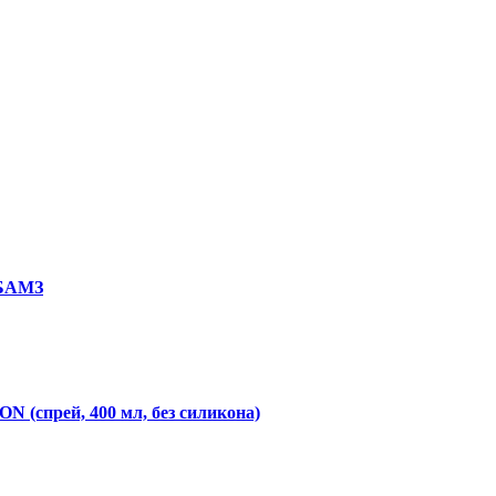
 БАМЗ
N (спрей, 400 мл, без силикона)