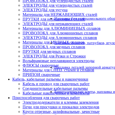
ПРОВОЛОКА для углеродистых сталей
ЭЛЕКТРОДЫ для углеродистых сталей
ЭЛЕКТРОДЫ для чугуна
Материалы для НЕРЖАВЕЮЩИХ сталей
Наплавка бил углеразмольного обо
ПРУТКИ для нержавеющих сталей
ЭЛЕКТРОДЫ для нержавеющих сталей
Материалы для АЛЮМИНИЕВЫХ сплавов
ПРОВОЛОКА для Алюминиевых сплавов
ЭЛЕКТРОДЫ для Алюминиевых сплавов
Материалы для МЕДНЫХ сплавов
Наплавка фланцев, патрубков, втул
ПРОВОЛОКА для медных сплавов
ПРУТКИ для медных сплавов
ЭЛЕКТРОДЫ для Резки и Строжки
Вольфрамовые неплавящиеся электроды
ФЛЮСЫ сварочные
Наплавка деталей запорной армату
Материалы для СПЕЦ. сталей и сплавов
ПРИПОИ сварочные
Кабель, кабельные разъемы и наконечники
Кабель и провод для сварочных работ
Соединительные кабельные разъемы
Биметаллические плиты, наплавка 
Кабельные наконечники и комплекты
Приспособления для сварочных работ
Электрододержатели и клеммы заземления
Печи для просушки и прокалки электродов
Круги отрезные, шлифовальные, зачистные